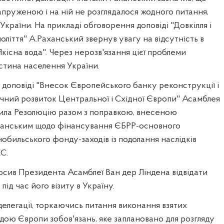
пруженою і на ній не розглядалося жодного питання,
України. На прикладі обговорення доповіді "Довкілля і
оліття" А.Раханський звернув увагу на відсутність в
Якісна вода". Через нерозв'язання цієї проблеми
стина населення України.
 доповіді "Внесок Європейського банку реконструкції і
чний розвиток Центральної і Східної Європи" Асамблея
ила Резолюцію разом з поправкою, внесеною
аханським щодо фінансування ЄБРР-основного
бильського фонду-заходів із подолання наслідків
С.
осив Президента Асамблеї Ван дер Ліндена відвідати
ід час його візиту в Україну.
делегації, торкаючись питання виконання взятих
ою Європи зобов'язань, яке заплановано для розгляду