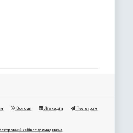
ам
Вотсап
Лінкедін
Телеграм
лектронний кабінет громадянина