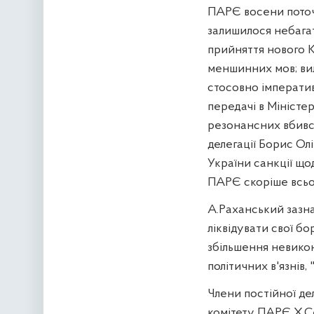
ПАРЄ восени поточн
залишилося небагат
прийняття нового 
меншинних мов; вил
стосовно імператив
передачі в Міністе
резонансних вбивст
делегації Борис Ол
України санкції що
ПАРЄ скоріше всьо
А.Раханський зазна
ліквідувати свої бо
збільшення невикон
політичних в'язнів, 
Члени постійної де
комітету ПАРЄ Х.Се