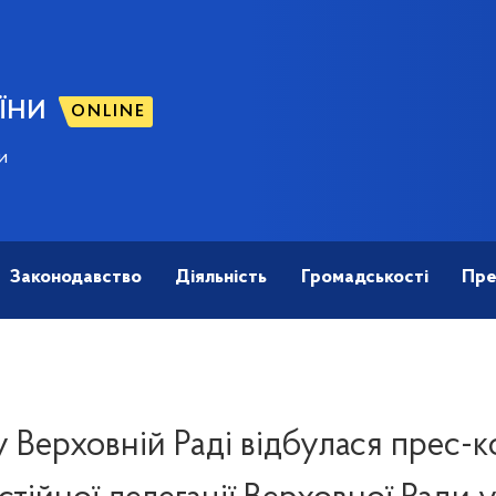
ЇНИ
ONLINE
и
Законодавство
Діяльність
Громадськості
Пре
у Верховній Раді відбулася прес-