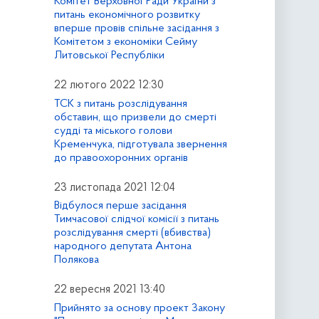
Комітет Верховної Ради України з
питань економічного розвитку
вперше провів спільне засідання з
Комітетом з економіки Сейму
Литовської Республіки
22 лютого 2022 12:30
ТСК з питань розслідування
обставин, що призвели до смерті
судді та міського голови
Кременчука, підготувала звернення
до правоохоронних органів
23 листопада 2021 12:04
Відбулося перше засідання
Тимчасової слідчої комісії з питань
розслідування смерті (вбивства)
народного депутата Антона
Полякова
22 вересня 2021 13:40
Прийнято за основу проект Закону