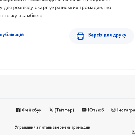
у для розгляду скарг українських громадян, що
ентську асамблею.
публікацій
Версія для друку
Фейсбук
(Твіттер)
Ютьюб
Інстагр
Управління з питань звернень громадян
Е