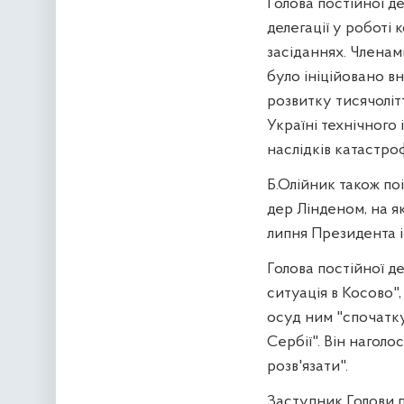
Голова постійної де
делегації у роботі 
засіданнях. Членам
було ініційовано в
розвитку тисячоліт
Україні технічного
наслідків катастро
Б.Олійник також п
дер Лінденом, на я
липня Президента і
Голова постійної д
ситуація в Косово",
осуд ним "спочатку
Сербії". Він нагол
розв'язати".
Заступник Голови п