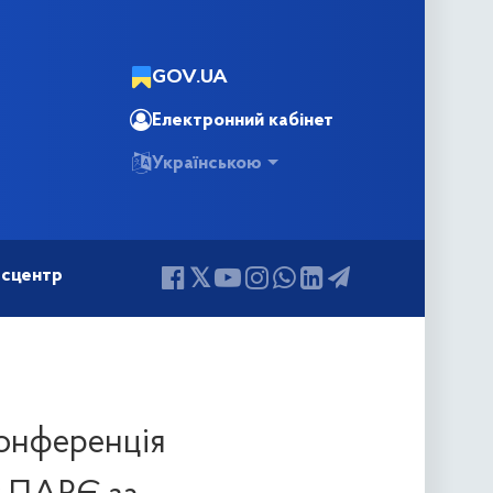
GOV.UA
Електронний кабінет
Українською
сцентр
конференція