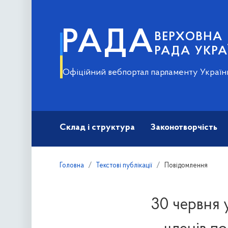
РАДА
ВЕРХОВНА
РАДА УКРА
Офіційний вебпортал парламенту Україн
Склад і структура
Законотворчість
Головна
Текстові публікації
Повідомлення
30 червня 