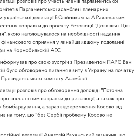
легації розповів про участь членів парламентської
комітетів Парламентської асамблеї і пленарних
и української делегації Б.Олійником та А.Раханським
несення поправки до проекту Резолюції "Довкілля і Цілі
тя", якою наголошувалося на необхідності надання
 і фінансового сприяння у якнайшвидшому подоланні
фи на Чорнобильскій АЕС.
оінформував про свою зустріч з Президентом ПАРЄ Ван
кій було обговорено питання візиту в Україну на початку
 Президентського комітету Асамблеї.
елегації розповів про обговорення доповіді "Поточна
 про внесені ним поправки до резолюції, а також про
 бомбардування, а зараз відокремлення Косово від
осив на тому, що "без Сербії проблему Косово не
остійної делегації Анатолій Раханський зазначив, що