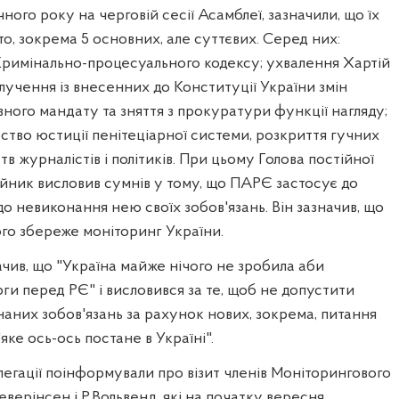
ого року на черговій сесії Асамблеї, зазначили, що їх
о, зокрема 5 основних, але суттєвих. Серед них:
Кримінально-процесуального кодексу; ухвалення Хартій
учення із внесенних до Конституції України змін
ного мандату та зняття з прокуратури функції нагляду;
рство юстиції пенітеціарної системи, розкриття гучних
в журналістів і політиків. При цьому Голова постійної
ійник висловив сумнів у тому, що ПАРЄ застосує до
до невиконання нею своїх зобов'язань. Він зазначив, що
го збереже моніторинг України.
чив, що "Україна майже нічого не зробила аби
рги перед РЄ" і висловився за те, щоб не допустити
аних зобов'язань за рахунок нових, зокрема, питання
"яке ось-ось постане в Україні".
легації поінформували про візит членів Моніторингового
верінсен і Р.Вольвенд, які на початку вересня