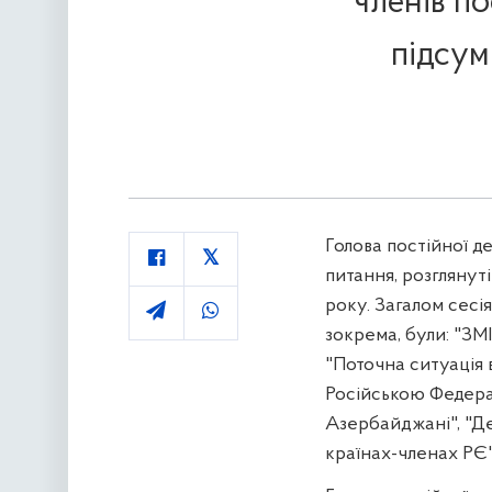
членів по
підсум
Голова постійної д
питання, розглянут
року. Загалом сесі
зокрема, були: "ЗМІ 
"Поточна ситуація в
Російською Федера
Азербайджані", "Д
країнах-членах РЄ"