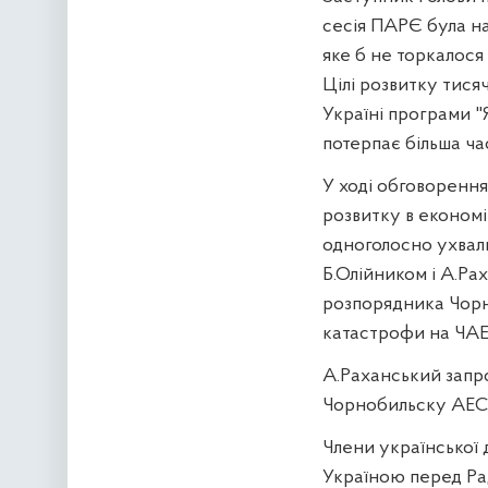
сесія ПАРЄ була на
яке б не торкалося 
Цілі розвитку тисяч
Україні програми "
потерпає більша ча
У ході обговорення
розвитку в економі
одноголосно ухвал
Б.Олійником і А.Р
розпорядника Чорно
катастрофи на ЧАЕ
А.Раханський запр
Чорнобильску АЕС п
Члени української 
Україною перед Рад