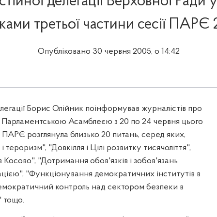
стійної делегації Верховної Ради
ками третьої частини сесії ПАРЄ 
Опубліковано 30 червня 2005, о 14:42
елегації Борис Олійник поінформував журналістів про
і Парламентською Асамблеєю з 20 по 24 червня цього
я ПАРЄ розглянула близько 20 питань, серед яких,
і тероризм", "Довкілля і Цілі розвитку тисячоліття",
 Косово", "Дотримання обов'язків і зобов'язань
цією", "Функціонування демократичних інститутів в
емократичний контроль над сектором безпеки в
 тощо.