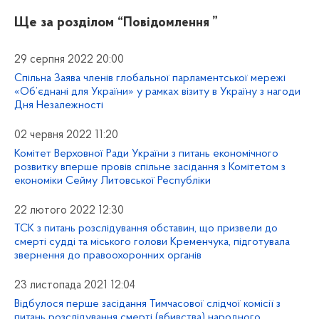
Ще за розділом
“Повідомлення ”
29 серпня 2022 20:00
Спільна Заява членів глобальної парламентської мережі
«Об’єднані для України» у рамках візиту в Україну з нагоди
Дня Незалежності
02 червня 2022 11:20
Комітет Верховної Ради України з питань економічного
розвитку вперше провів спільне засідання з Комітетом з
економіки Сейму Литовської Республіки
22 лютого 2022 12:30
ТСК з питань розслідування обставин, що призвели до
смерті судді та міського голови Кременчука, підготувала
звернення до правоохоронних органів
23 листопада 2021 12:04
Відбулося перше засідання Тимчасової слідчої комісії з
питань розслідування смерті (вбивства) народного