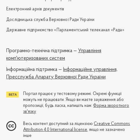
Електронний архів документів
Дослідницька служба Верховної Ради України
Державне підприємство «Парламентський телеканал «Рада»
Програмно-технічна підтримка —
Управління
комп'ютеризованих систем
Iнформаційна підтримка —
Інформаційне управління,
Пресслужба Апарату Верховної Ради України
Портал працює у тестовому режимі. Окремі функції
можуть не працювати. Якщо ви маєте зауваження або
пропозиції, будь ласка, напишіть нам:
Форма зворотного
зв'язку
Весь контент доступний за ліцензією
Creative Commons
Attribution 4.0 International license
, якщо не зазначено
інше