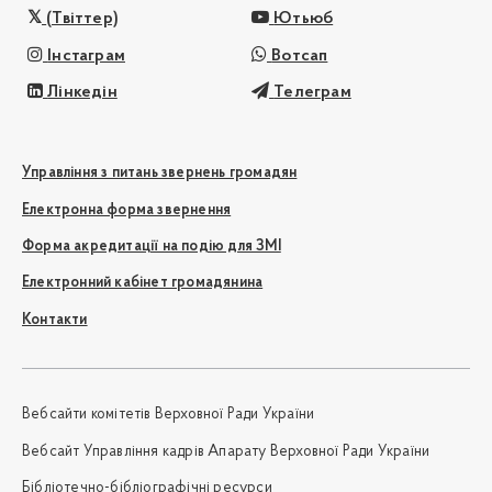
(Твіттер)
Ютьюб
Інстаграм
Вотсап
Лінкедін
Телеграм
Управління з питань звернень громадян
Електронна форма звернення
Форма акредитації на подію для ЗМІ
Електронний кабінет громадянина
Контакти
Вебсайти комітетів Верховної Ради України
Вебсайт Управління кадрів Апарату Верховної Ради України
Бібліотечно-бібліографічні ресурси