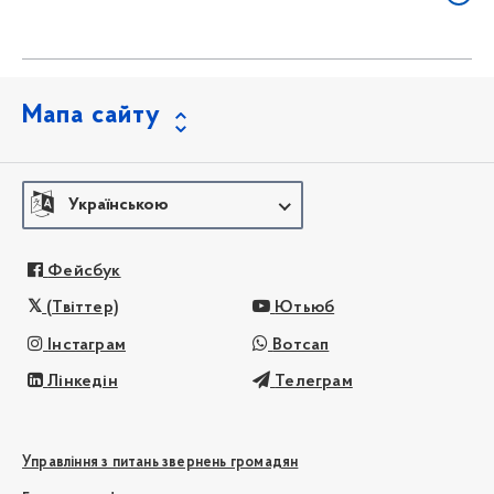
Мапа сайту
Українською
Фейсбук
(Твіттер)
Ютьюб
Інстаграм
Вотсап
Лінкедін
Телеграм
Управління з питань звернень громадян