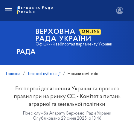
Верховна Рада
України
ВЕРХОВНА
ONLINE
РАДА УКРАЇНИ
Офіційний вебпортал парламенту України
РАДА
Головна
Текстові публікації
Новини комітетів
Експортні досягнення України та прогноз
правил гри на ринку ЄС, - Комітет з питань
аграрної та земельної політики
Прес-служба Апарату Верховної Ради України
Опубліковано 29 січня 2025, о 13:46