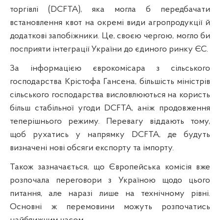
торгівлі (DCFTA), яка могла б передбачати
встановлення квот на окремі види агропродукції й
додаткові запобіжники. Це, своєю чергою, могло би
посприяти інтеграції України до єдиного ринку ЄС.
За інформацією єврокомісара з сільського
господарства Крістофа Гансена, більшість міністрів
сільського господарства висловлюються на користь
більш стабільної угоди DCFTA, аніж продовження
теперішнього режиму. Перевагу віддають тому,
щоб рухатись у напрямку DCFTA, де будуть
визначені нові обсяги експорту та імпорту.
Також зазначається, що Європейська комісія вже
розпочала переговори з Україною щодо цього
питання, але наразі лише на технічному рівні.
Основні ж перемовини можуть розпочатись