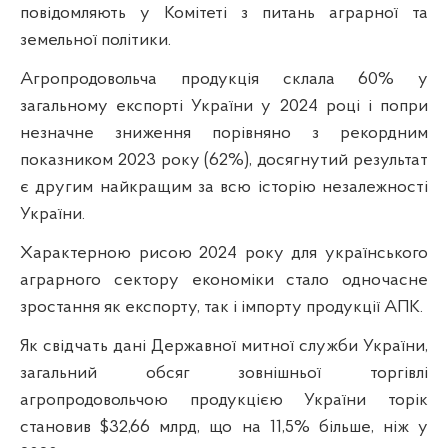
повідомляють у Комітеті з питань аграрної та
земельної політики.
Агропродовольча продукція склала 60% у
загальному експорті України у 2024 році і попри
незначне зниження порівняно з рекордним
показником 2023 року (62%), досягнутий результат
є другим найкращим за всю історію незалежності
України.
Характерною рисою 2024 року для українського
аграрного сектору економіки стало одночасне
зростання як експорту, так і імпорту продукції АПК.
Як свідчать дані Державної митної служби України,
загальний обсяг зовнішньої торгівлі
агропродовольчою продукцією України торік
становив $32,66 млрд, що на 11,5% більше, ніж у