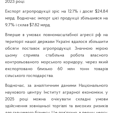
2023 році.
Експорт агропродукції зріс на 12,1% і досяг $24,84
млрд. Водночас імпорт цієї продукції збільшився на
9,7% і склав $7,82 млрд.
Вперше в умовах повномасштабної агресії рф на
території нашої держави Україні вдалося збільшити
обсяги поставок агропродукції. Значною мірою
цьому сприяла стабільна робота власного
контрольованого морського коридору, через який
експортовано близько 60 млн тонн товарів
сільського господарства.
Водночас, за аналітичним даними Національного
наукового центру Інститут аграрної економіки, у
2025 році можна очікувати складні умови
здійснення зовнішньої торгівлі та високих ризиків
для галузевого бізнесу. Це пов’язано, в першу чергу,