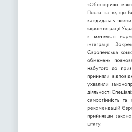
«Обговорили міжп
Посла на те, що В
кандидата у члени
євроінтеграції Укр
в контексті норм
інтеграції. Зок
Європейська коміс
обмежень повнов
набутого до при
прийняли відповід
ухвалили законоп
діяльності Спеціал
самостійність та 
рекомендацій Євро
прийнявши законо
штату.