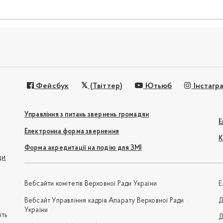
Фейсбук
(Твіттер)
Ютьюб
Інстагр
Управління з питань звернень громадян
Е
Електронна форма звернення
К
Форма акредитації на подію для ЗМІ
ди
Вебсайти комітетів Верховної Ради України
Е
Вебсайт Управління кадрів Апарату Верховної Ради
Д
України
іть
Д