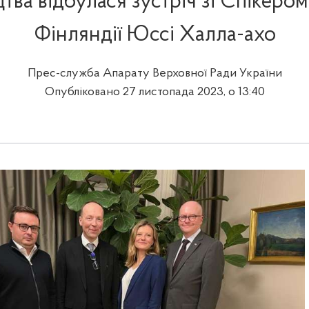
цтва відбулася зустріч зі Спікеро
Фінляндії Юссі Халла-ахо
Прес-служба Апарату Верховної Ради України
Опубліковано 27 листопада 2023, о 13:40