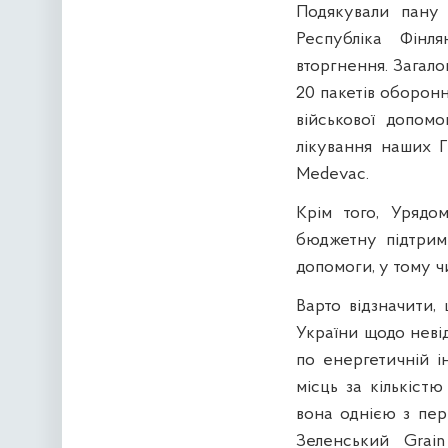
Подякували пану 
Республіка Фінл
вторгнення. Загало
20 пакетів оборонн
військової допом
лікування наших 
Medevac.
Крім того, Урядо
бюджетну підтрим
допомоги, у тому ч
Варто відзначити,
України щодо неві
по енергетичній і
місць за кількіст
вона однією з пер
Зеленський Grai