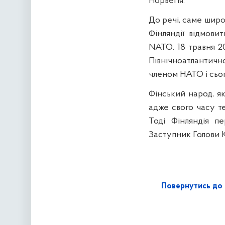
Норвегія.
До речі, саме шир
Фінляндії відмови
NATO. 18 травня 2
Північноатлантично
членом НАТО і сьог
Фінський народ, як 
адже свого часу т
Тоді Фінляндія пе
Заступник Голови К
Повернутись до 