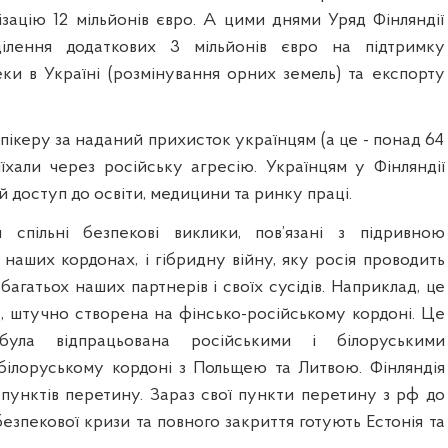
ізацію 12 мільйонів євро. А цими днями Уряд Фінляндії
ілення додаткових 3 мільйонів євро на підтримку
еки в Україні (розмінування орних земель) та експорту
ікеру за наданий прихисток українцям (а це - понад 64
виїхали через російську агресію. Українцям у Фінляндії
 доступ до освіти, медицини та ринку праці.
 спільні безпекові виклики, пов’язані з підривною
а наших кордонах, і гібридну війну, яку росія проводить
агатьох наших партнерів і своїх сусідів. Наприклад, це
а, штучно створена на фінсько-російському кордоні. Це
 була відпрацьована російськими і білоруськими
ілоруському кордоні з Польщею та Литвою. Фінляндія
 пунктів перетину. Зараз свої пункти перетину з рф до
езпекової кризи та повного закриття готують Естонія та