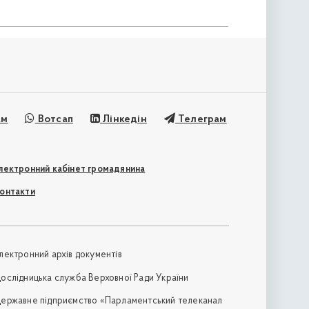
ам
Вотсап
Лінкедін
Телеграм
лектронний кабінет громадянина
онтакти
лектронний архів документів
ослідницька служба Верховної Ради України
ержавне підприємство «Парламентський телеканал