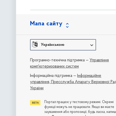
Мапа сайту
Українською
Програмно-технічна підтримка —
Управління
комп'ютеризованих систем
Iнформаційна підтримка —
Інформаційне
управління,
Пресслужба Апарату Верховної Ра
України
Портал працює у тестовому режимі. Окремі
функції можуть не працювати. Якщо ви маєте
зауваження або пропозиції, будь ласка, напиш