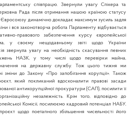
арламентську співпрацю. Звернули увагу Спікера та
ерховна Рада після отримання нашою країною статусу
 Євросоюзу динамічно докладає максимум зусиль задля
аїни і вся законотворча робота Парламенту відбувається
ативно-правового забезпечення курсу європейської
рема, у своєму нещодавньому звіті щодо України
ія звернула увагу на необхідність скасування певних
ажень НАЗК, у тому числі щодо перевірки майна,
значення на державну службу. Тож цього тижня ми
ні зміни до Закону «Про запобігання корупції». Також
роєкт, який покликаний вдосконалити правові засади
ізованої антикорупційної прокуратури (САП), посилити її
організаційну незалежність. Крім того, відповідно до
пейської Комісії, посилюємо кадровий потенціал НАБУ,
проєкт щодо поетапного збільшення чисельності його