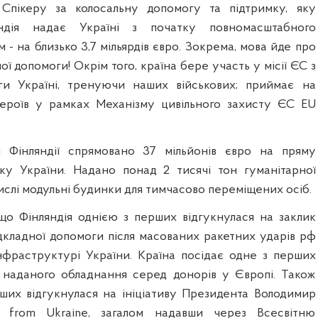
Спікеру за колосальну допомогу та підтримку, яку
яндія надає Україні з початку повномасштабного
м - на близько 3,7 мільярдів євро. Зокрема, мова йде про
ої допомоги! Окрім того, країна бере участь у місії ЄС з
оги Україні, тренуючи наших військових; приймає на
Героїв у рамках Механізму цивільного захисту ЄС EU
м Фінляндії спрямовано 37 мільйонів євро на пряму
ку України. Надано понад 2 тисячі тон гуманітарної
ислі модульні будинки для тимчасово переміщених осіб.
 що Фінляндія однією з перших відгукнулася на заклик
дкладної допомоги після масованих ракетних ударів рф
нфраструктурі України. Країна посідає одне з перших
ю наданого обладнання серед донорів у Європі. Також
ших відгукнулася на ініціативу Президента Володимир
n from Ukraine, загалом надавши через Всесвітню