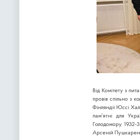
Від Комітету з пит
провів спільно з 
Фінляндії Юссі Халл
памʼятні для Укр
Голодомору 1932-3
Арсеній Пушкарен