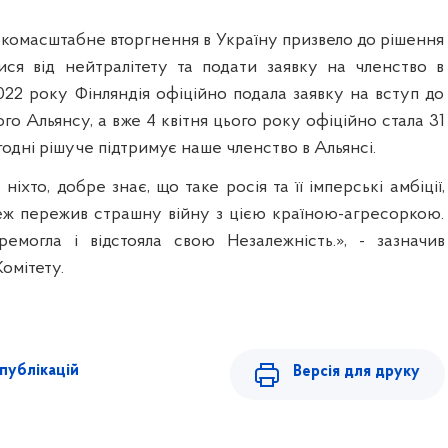
окомасштабне вторгнення в Україну призвело до рішення
тися від нейтралітету та подати заявку на членство в
022 року Фінляндія офіційно подала заявку на вступ до
го Альянсу, а вже 4 квітня цього року офіційно стала 31
одні рішуче підтримує наше членство в Альянсі.
ніхто, добре знає, що таке росія та її імперські амбіції,
еж пережив страшну війну з цією країною-агресоркою.
ремогла і відстояла свою Незалежність.», - зазначив
омітету.
публікацій
Версія для друку