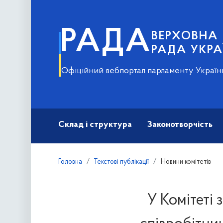
РАДА
ВЕРХОВНА
РАДА УКРА
Офіційний вебпортал парламенту Україн
Склад і структура
Законотворчість
Головна
Текстові публікації
Новини комітетів
У Комітеті 