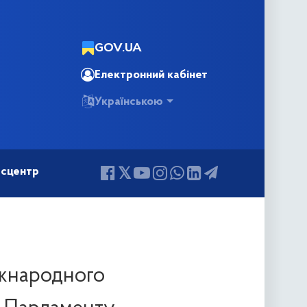
GOV.UA
Електронний кабінет
Українською
сцентр
міжнародного