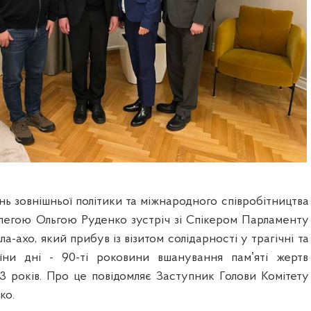
ань зовнішньої політики та міжнародного співробітництва
колегою Ольгою Руденко зустріч зі Спікером Парламенту
а-ахо, який прибув із візитом солідарності у трагічні та
аїни дні - 90-ті роковини вшанування памʼяті жертв
3 років
.
Про це повідомляє Заступник Голови Комітету
ко.