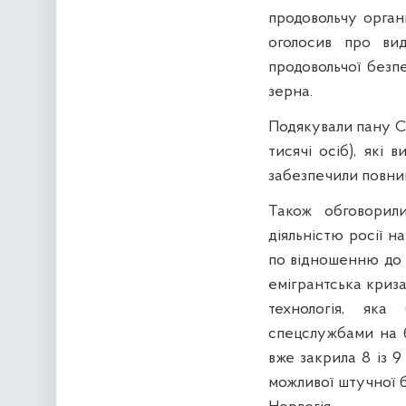
продовольчу орган
оголосив про вид
продовольчої безп
зерна.
Подякували пану Сп
тисячі осіб), які 
забезпечили повний
Також обговорили
діяльністю росії н
по відношенню до б
емігрантська криз
технологія, яка
спецслужбами на б
вже закрила 8 із 9
можливої штучної б