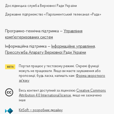
Дослідницька служба Верховної Ради України
Державне підприємство «Парламентський телеканал «Рада»
Програмно-технічна підтримка —
Управління
комп'ютеризованих систем
Iнформаційна підтримка —
Інформаційне управління,
Пресслужба Апарату Верховної Ради України
Портал працює у тестовому режимі. Окремі функції
можуть не працювати. Якщо ви маєте зауваження або
пропозиції, будь ласка, напишіть нам:
Форма зворотного
зв'язку
Весь контент доступний за ліцензією
Creative Commons
Attribution 4.0 International license
, якщо не зазначено
інше
KitSoft — розробник дизайну