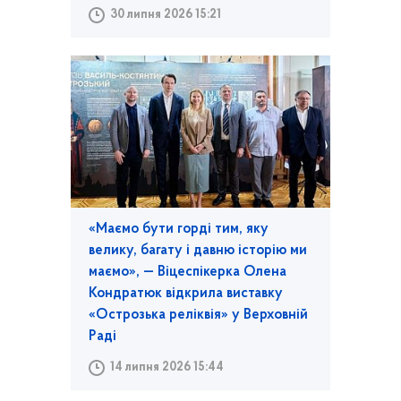
30 липня 2026 15:21
«Маємо бути горді тим, яку
велику, багату і давню історію ми
маємо», — Віцеспікерка Олена
Кондратюк відкрила виставку
«Острозька реліквія» у Верховній
Раді
14 липня 2026 15:44