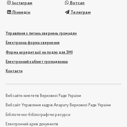
Інстаграм
Вотсап
Лінкедін
Телеграм
Управління з питань звернень громадян
Електронна форма звернення
Форма акредитації на подію для ЗМІ
Електронний кабінет громадянина
Контакти
Вебсайти комітетів Верховної Ради України
Вебсайт Управління кадрів Апарату Верховної Ради України
Бібліотечно-бібліографічні ресурси
Електронний архів документів