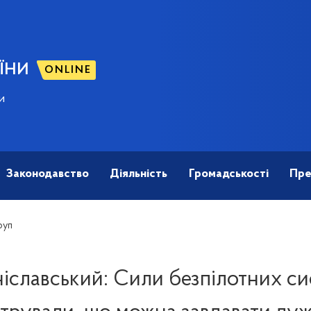
ЇНИ
ONLINE
и
Законодавство
Діяльність
Громадськості
Пре
руп
іславський: Сили безпілотних си