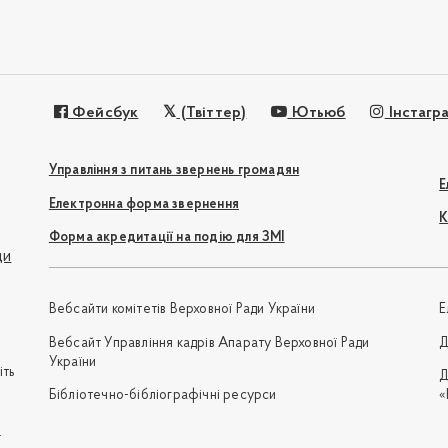
Фейсбук
(Твіттер)
Ютьюб
Інстагр
Управління з питань звернень громадян
Е
Електронна форма звернення
К
Форма акредитації на подію для ЗМІ
ди
Вебсайти комітетів Верховної Ради України
Е
Вебсайт Управління кадрів Апарату Верховної Ради
Д
України
іть
Д
Бібліотечно-бібліографічні ресурси
«
e