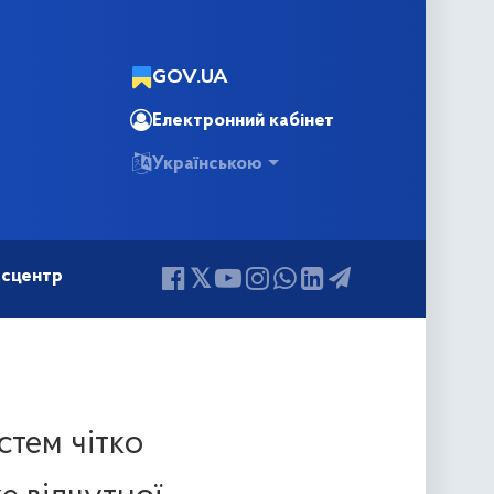
GOV.UA
Електронний кабінет
Українською
сцентр
стем чітко