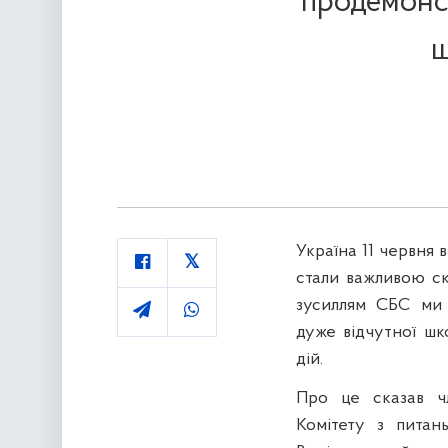
продемонст
ш
Україна 11 червня 
стали важливою с
зусиллям СБС ми 
дуже відчутної шк
дій.
Про це сказав чл
Комітету з питан