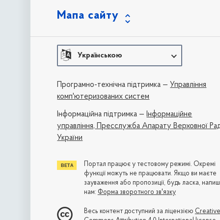
Мапа сайту
Українською
Програмно-технічна підтримка —
Управління
комп'ютеризованих систем
Iнформаційна підтримка —
Інформаційне
управління,
Пресслужба Апарату Верховної Ра
України
Портал працює у тестовому режимі. Окремі
функції можуть не працювати. Якщо ви маєте
зауваження або пропозиції, будь ласка, напиш
нам:
Форма зворотного зв'язку
Весь контент доступний за ліцензією
Creativ