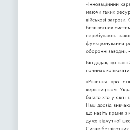
«Інноваційний хара
маючи таких ресурс
військові загрози
безпілотних систем
перебувають закон
функціонування ро
оборонні заводи», -
Він додав, що наші
починає копіювати в
«Рішення про ств
керівництвом Укр
багато хто у світі
Наш досвід вивчаю
що навіть країна 
дуже відчутної шко
Силам безпілотних 