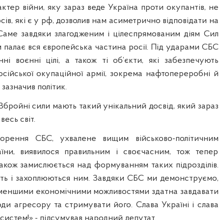
ктер війни, яку зараз веде Україна проти окупантів, не
ів, які є у рф, дозволив нам асиметрично відповідати на
. Саме завдяки злагодженим і цілеспрямованим діям Сил
 палає вся європейська частина росії. Під ударами СБС
ні воєнні цілі, а також ті об’єкти, які забезпечують
сійської окупаційної армії, зокрема нафтопереробні й
 зазначив політик.
 Збройні сили мають такий унікальний досвід, який зараз
есь світ.
орення СБС, ухвалене вищим військово-політичним
аїни, виявилося правильним і своєчасним, тож тепер
 також замислюється над формуванням таких підрозділів.
ть і захоплюються ним. Завдяки СБС ми демонструємо,
з меншими економічними можливостями здатна завдавати
ди агресору та стримувати його. Слава Україні і слава
систем!» - підсумував народний депутат.