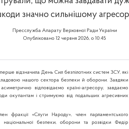
рували, що можна завдавати дуж
коди значно сильнішому агресо
Пресслужба Апарату Верховної Ради України
Опубліковано 12 червня 2026, о 10:45
вперше відзначила День Сил безпілотних систем ЗСУ, які
кладовою нашого сектора безпеки й оборони. Завдяки
асиметрично відповідаємо країні-агресору, завдаємо
оди окупантам і стримуємо від подальших агресивних
ен фракції «Слуги Народу», член парламентського
ь національної безпеки, оборони та розвідки Федір