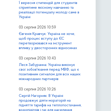
1 вересня стипендій для студентів
сприятиме якісному навчанню та
реалізації потенціалу молоді саме в
Україні
03 серпня 2026 10:59
Євгенія Кравчук: Україна не хоче,
щоб процес вступу до ЄС
перетворювався на інструмент
впливу у двосторонніх відносинах
03 серпня 2026 10:43
Леся Забуранна: Україна виконує
свої зобов'язання перед МВФ, що є
позитивним сигналом для всіх наших
міжнародних партнерів
03 серпня 2026 10:26
Сергій Нагорняк: В Україні
продовжує діяти мораторій на
підняття тарифів на теплопостачання,
водопідігрів і газ для населення