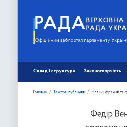
РАДА
ВЕРХОВНА
РАДА УКРА
Офіційний вебпортал парламенту Україн
Склад і структура
Законотворчість
Головна
Текстові публікації
Новини фракцій та г
Федір Вен