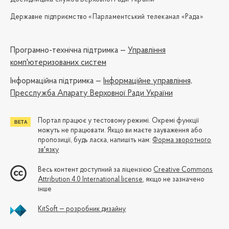
Державне підприємство «Парламентський телеканал «Рада»
Програмно-технічна підтримка —
Управління
комп'ютеризованих систем
Iнформаційна підтримка —
Інформаційне управління,
Пресслужба Апарату Верховної Ради України
Портал працює у тестовому режимі. Окремі функції
можуть не працювати. Якщо ви маєте зауваження або
пропозиції, будь ласка, напишіть нам:
Форма зворотного
зв'язку
Весь контент доступний за ліцензією
Creative Commons
Attribution 4.0 International license
, якщо не зазначено
інше
KitSoft — розробник дизайну