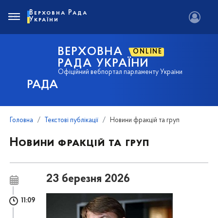
Верховна Рада
України
ВЕРХОВНА
ONLINE
РАДА УКРАЇНИ
Офіційний вебпортал парламенту України
РАДА
Головна
Текстові публікації
Новини фракцій та груп
Новини фракцій та груп
23 березня 2026
11:09