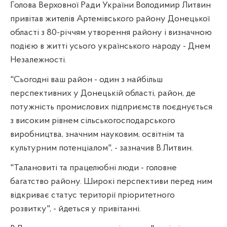
Голова Верховної Ради України Володимир Литвин
привітав жителів Артемівського району Донецької
області з 80-річчям утворення району і визначною
подією в житті усього українського народу - Днем
Незалежності.
"Сьогодні ваш район - один з найбільш
перспективних у Донецькій області‚ район‚ де
потужність промислових підприємств поєднується
з високим рівнем сільськогосподарського
виробництва‚ значним науковим‚ освітнім та
культурним потенціалом", - зазначив В.Литвин.
"Талановиті та працелюбні люди - головне
багатство району. Широкі перспективи перед ним
відкриває статус території пріоритетного
розвитку", - йдеться у привітанні.