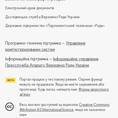
Електронний архів документів
Дослідницька служба Верховної Ради України
Державне підприємство «Парламентський телеканал «Рада»
Програмно-технічна підтримка —
Управління
комп'ютеризованих систем
Iнформаційна підтримка —
Інформаційне управління,
Пресслужба Апарату Верховної Ради України
Портал працює у тестовому режимі. Окремі функції
можуть не працювати. Якщо ви маєте зауваження або
пропозиції, будь ласка, напишіть нам:
Форма зворотного
зв'язку
Весь контент доступний за ліцензією
Creative Commons
Attribution 4.0 International license
, якщо не зазначено
інше