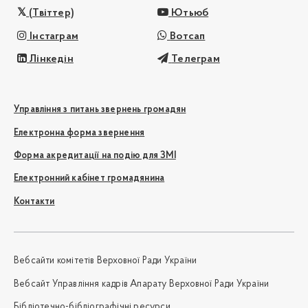
(Твіттер)
Ютьюб
Інстаграм
Вотсап
Лінкедін
Телеграм
Управління з питань звернень громадян
Електронна форма звернення
Форма акредитації на подію для ЗМІ
Електронний кабінет громадянина
Контакти
Вебсайти комітетів Верховної Ради України
Вебсайт Управління кадрів Апарату Верховної Ради України
Бібліотечно-бібліографічні ресурси