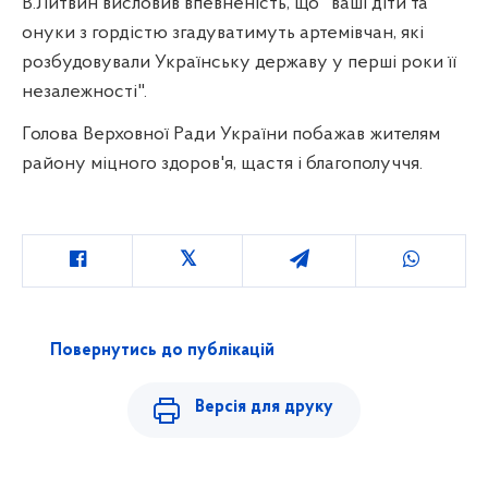
В.Литвин висловив впевненість, що "ваші діти та
онуки з гордістю згадуватимуть артемівчан‚ які
розбудовували Українську державу у перші роки її
незалежності".
Голова Верховної Ради України побажав жителям
району міцного здоров'я‚ щастя і благополуччя.
Повернутись до публікацій
Версія для друку