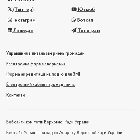
(Твіттер)
Ютьюб
Інстаграм
Вотсап
Лінкедін
Телеграм
Управління з питань звернень громадян
Електронна форма звернення
Форма акредитації на подію для ЗМІ
Електронний кабінет громадянина
Контакти
Вебсайти комітетів Верховної Ради України
Вебсайт Управління кадрів Апарату Верховної Ради України