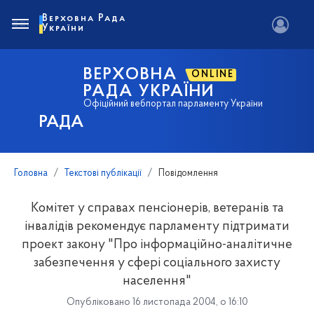
Верховна Рада
України
ВЕРХОВНА
ONLINE
РАДА УКРАЇНИ
Офіційний вебпортал парламенту України
РАДА
Головна
Текстові публікації
Повідомлення
Комітет у справах пенсіонерів, ветеранів та
інвалідів рекомендує парламенту підтримати
проект закону "Про інформаційно-аналітичне
забезпечення у сфері соціального захисту
населення"
Опубліковано 16 листопада 2004, о 16:10