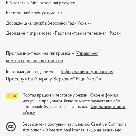
Бібліотечно-бібліографічні ресурси
Електронний архів документів
Дослідницька служба Верховної Ради України
Державне підприємство «Парламентський телеканал «Рада»
Програмно-технічна підтримка —
Управління
комп'ютеризованих систем
Iнформаційна підтримка —
Інформаційне управління,
Пресслужба Апарату Верховної Ради України
Портал працює у тестовому режимі. Окремі функції
можуть не працювати. Якщо ви маєте зауваження або
пропозиції, будь ласка, напишіть нам:
Форма зворотного
зв'язку
Весь контент доступний за ліцензією
Creative Commons
Attribution 4.0 International license
, якщо не зазначено