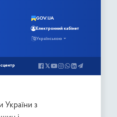
GOV.UA
Електронний кабінет
Українською
сцентр
и України з