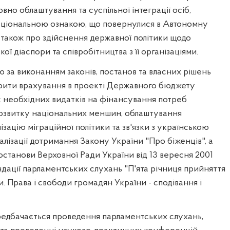
вно облаштування та суспільної інтеграції осіб,
аціональною ознакою, що повернулися в Автономну
 також про здійснення державної політики щодо
ої діаспори та співробітництва з її організаціями.
 за виконанням законів, постанов та власних рішень
ірити врахування в проекті Державного бюджету
к необхідних видатків на фінансування потреб
озвитку національних меншин, облаштування
зацію міграційної політики та зв'язки з українською
алізації дотримання Закону України "Про біженців", а
станови Верховної Ради України від 13 вересня 2001
ації парламентських слухань "П'ята річниця прийняття
. Права і свободи громадян України - сподівання і
едбачається проведення парламентських слухань,