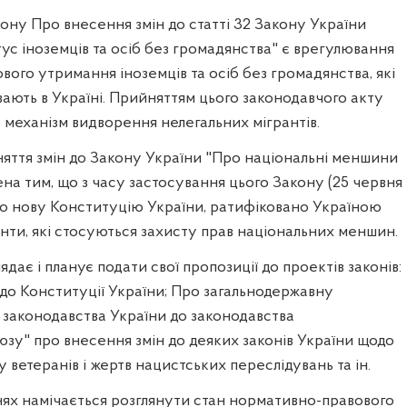
ну Про внесення змін до статті 32 Закону України
ус іноземців та осіб без громадянства" є врегулювання
ого утримання іноземців та осіб без громадянства, які
ють в Україні. Прийняттям цього законодавчого акту
механізм видворення нелегальних мігрантів.
яття змін до Закону України "Про національні меншини
ена тим, що з часу застосування цього Закону (25 червня
то нову Конституцію України, ратифіковано Україною
ти, які стосуються захисту прав національних меншин.
ядає і планує подати свої пропозиції до проектів законів:
до Конституції України; Про загальнодержавну
 законодавства України до законодавства
зу" про внесення змін до деяких законів України щодо
 ветеранів і жертв нацистських переслідувань та ін.
нях намічається розглянути стан нормативно-правового