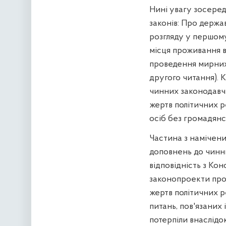
Нині увагу зосеред
законів: Про держа
розгляду у першому
місця проживання в 
проведення мирних 
другого читання). 
чинних законодавчих
жертв політичних ре
осіб без громадянст
Частина з намічени
доповнень до чинни
відповідність з Ко
законопроекти про 
жертв політичних р
питань, пов'язаних
потерпіли внаслідо