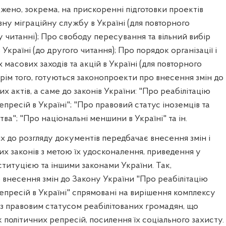
жено, зокрема, на прискоренні підготовки проектів
вну міграційну службу в Україні (для повторного
 читанні); Про свободу пересування та вільний вибір
Україні (до другого читання); Про порядок організації і
масових заходів та акцій в Україні (для повторного
Крім того, готуються законопроекти про внесення змін до
 актів, а саме до законів України: "Про реабілітацію
пресій в Україні"; "Про правовий статус іноземців та
ва"; "Про національні меншини в Україні" та ін.
х до розгляду документів передбачає внесення змін і
х законів з метою їх удосконалення, приведення у
нституцією та іншими законами України. Так,
внесення змін до Закону України "Про реабілітацію
епресій в Україні" спрямовані на вирішення комплексу
 із правовим статусом реабілітованих громадян, що
к політичних репресій, посилення їх соціального захисту.