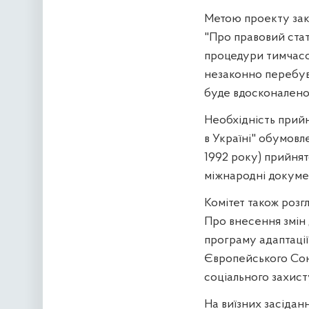
Метою проекту зако
"Про правовий стат
процедури тимчасов
незаконно перебува
буде вдосконалено 
Необхідність прийн
в Україні" обумовл
1992 року) прийня
міжнародні докумен
Комітет також розгл
Про внесення змін 
програму адаптації
Європейського Сою
соціального захисту
На виїзних засідан