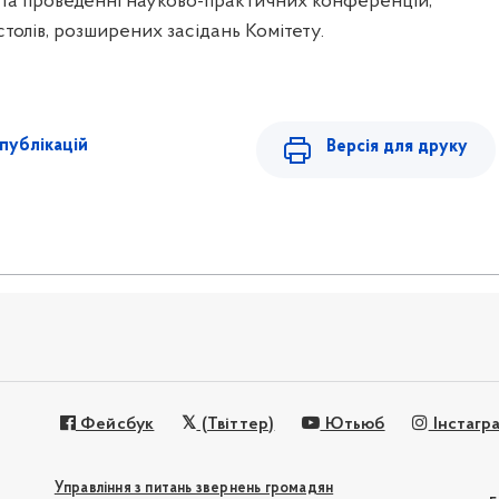
і та проведенні науково-практичних конференцій,
столів, розширених засідань Комітету.
публікацій
Версія для друку
Фейсбук
(Твіттер)
Ютьюб
Інстагр
Управління з питань звернень громадян