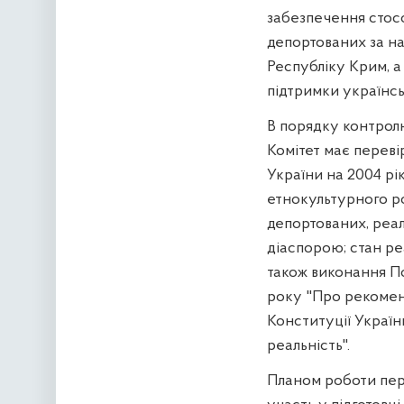
забезпечення стосо
депортованих за н
Республіку Крим, а
підтримки українськ
В порядку контролю
Комітет має перев
України на 2004 рі
етнокультурного р
депортованих, реалі
діаспорою; стан ре
також виконання По
року "Про рекоменд
Конституції України
реальність".
Планом роботи пер