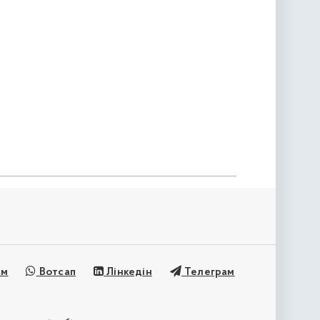
ам
Вотсап
Лінкедін
Телеграм