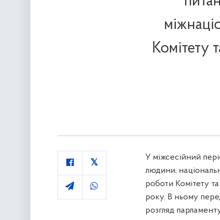
питан
міжнаці
Комітету т
У міжсесійний пері
людини, національн
роботи Комітету та
року. В ньому пер
розгляд парламенту