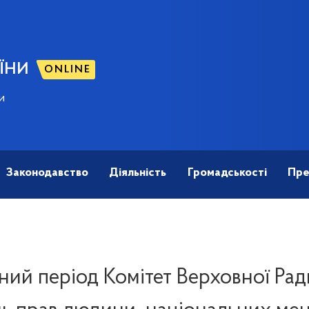
ЇНИ
ONLINE
и
Законодавство
Діяльність
Громадськості
Пре
ний період Комітет Верховної Рад