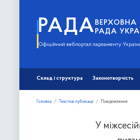
РАДА
ВЕРХОВНА
РАДА УКРА
Офіційний вебпортал парламенту Україн
Склад і структура
Законотворчість
Головна
Текстові публікації
Повідомлення
У міжсесій