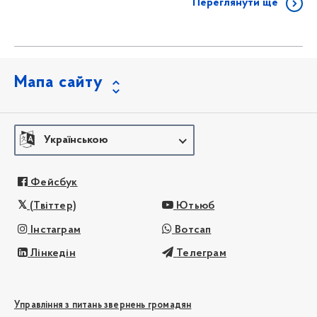
Переглянути ще
Мапа сайту
Українською
Фейсбук
(Твіттер)
Ютьюб
Інстаграм
Вотсап
Лінкедін
Телеграм
Управління з питань звернень громадян