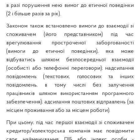
в разі порушення нею вимог до етичної поведінки
(2 і більше разів за рік).
Законом також встановлено вимоги до взаємодії зі
споживачем (його представником) під час
врегулювання простроченої заборгованості
(вимоги до етичної поведінки), яка може
відбуватись шляхом: безпосередньої взаємодії
(особисті або телефонні переговори); надсилання
повідомлень (текстових, голосових та інших
повідомлень, в тому числі без залучення
працівників шляхом використанням програмного
забезпечення); адсилання поштових відправлень (за
місцем проживання або за місцем роботи).
При цьому, під час першої взаємодії зі споживачем
кредитор/колекторська компанія має повідомити
своє найменування, ПІБ або індекс особи -