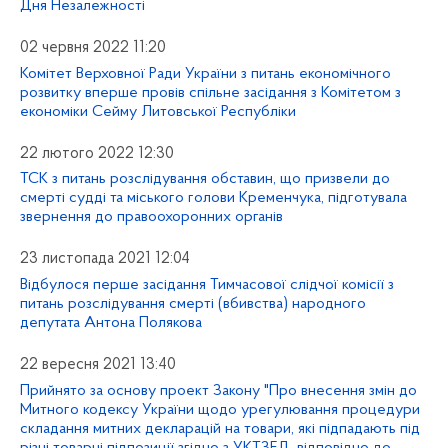
Дня Незалежності
02 червня 2022 11:20
Комітет Верховної Ради України з питань економічного
розвитку вперше провів спільне засідання з Комітетом з
економіки Сейму Литовської Республіки
22 лютого 2022 12:30
ТСК з питань розслідування обставин, що призвели до
смерті судді та міського голови Кременчука, підготувала
звернення до правоохоронних органів
23 листопада 2021 12:04
Відбулося перше засідання Тимчасової слідчої комісії з
питань розслідування смерті (вбивства) народного
депутата Антона Полякова
22 вересня 2021 13:40
Прийнято за основу проект Закону "Про внесення змін до
Митного кодексу України щодо урегулювання процедури
складання митних декларацій на товари, які підпадають під
різні товарні підпозиції згідно з УКТЗЕД, відповідно до