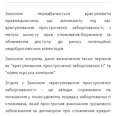
Законом передбачається врегулювати
правовідносини, що виникають під час
врегулювання простроченої заборгованості, з
метою захисту прав споживачів-боржників та
обмеження доступу до ринку потенційно
недобросовісних колекторів.
Законом, зокрема, дано визначення таких термінів
як "врегулювання простроченої заборгованості" та
"колекторська компанія".
Згідно з Законом, «врегулювання простроченої
заборгованості - це заходи, спрямовані на
погашення у позасудовому порядку заборгованості
споживача, який прострочив виконання грошового
зобов’язання за договором про споживчий кредит