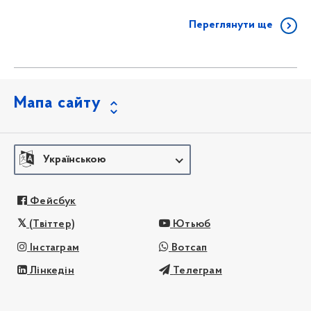
Переглянути ще
Мапа сайту
Українською
Фейсбук
(Твіттер)
Ютьюб
Інстаграм
Вотсап
Лінкедін
Телеграм