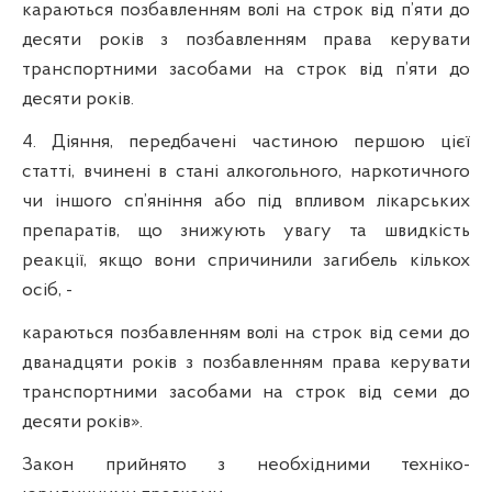
караються позбавленням волі на строк від п’яти до
десяти років з позбавленням права керувати
транспортними засобами на строк від п’яти до
десяти років.
4. Діяння, передбачені частиною першою цієї
статті, вчинені в стані алкогольного, наркотичного
чи іншого сп’яніння або під впливом лікарських
препаратів, що знижують увагу та швидкість
реакції, якщо вони спричинили загибель кількох
осіб, -
караються позбавленням волі на строк від семи до
дванадцяти років з позбавленням права керувати
транспортними засобами на строк від семи до
десяти років».
Закон прийнято з необхідними техніко-