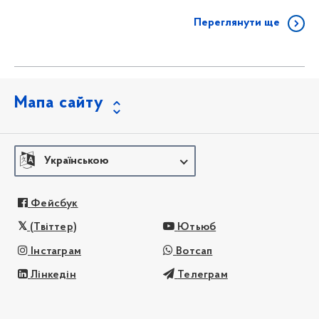
Переглянути ще
Мапа сайту
Українською
Фейсбук
(Твіттер)
Ютьюб
Інстаграм
Вотсап
Лінкедін
Телеграм