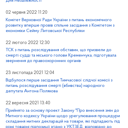
Дня Незалежності
02 червня 2022 11:20
Комітет Верховної Ради України з питань економічного
розвитку вперше провів спільне засідання з Комітетом з
економіки Сейму Литовської Республіки
22 лютого 2022 12:30
ТСК з питань розслідування обставин, що призвели до
смерті судді та міського голови Кременчука, підготувала
звернення до правоохоронних органів
23 листопада 2021 12:04
Відбулося перше засідання Тимчасової слідчої комісії з
питань розслідування смерті (вбивства) народного
депутата Антона Полякова
22 вересня 2021 13:40
Прийнято за основу проект Закону "Про внесення змін до
Митного кодексу України щодо урегулювання процедури
складання митних декларацій на товари, які підпадають під
різні товарні підпозиції згідно з УКТЗЕД, відповідно до