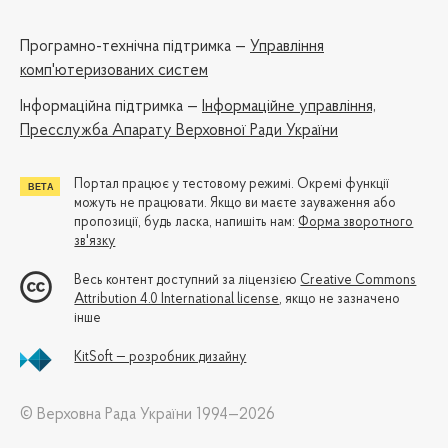
Програмно-технічна підтримка —
Управління
комп'ютеризованих систем
Iнформаційна підтримка —
Інформаційне управління,
Пресслужба Апарату Верховної Ради України
Портал працює у тестовому режимі. Окремі функції
можуть не працювати. Якщо ви маєте зауваження або
пропозиції, будь ласка, напишіть нам:
Форма зворотного
зв'язку
Весь контент доступний за ліцензією
Creative Commons
Attribution 4.0 International license
, якщо не зазначено
інше
KitSoft — розробник дизайну
© Верховна Рада України 1994—2026