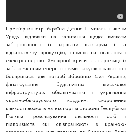
Прем'єр-міністр України Денис Шмигаль і члени
Уряду відповіли на запитання щодо: виплати
заборгованості із зарплати шахтарям і за
відвантажену продукцію; тарифів на опалення і
електроенергію; ймовірної кризи в енергетиці із
забезпеченням енергоносіями; закупівлі пального і
боєприпасів для потреб Збройних Сил України,
фінансування будівництва військової
інфраструктури; облаштування і укріплення
україно-білоруського кордону; скорочення
кількості дозволів на експорт зі сторони Республіки
Польща; розслідування діяльності осіб і
підприємств, які співпрацюють з країною-