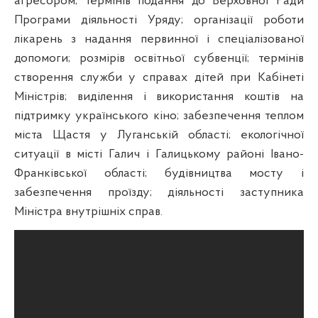
агресором; термінів подання до Верховної Ради
Програми діяльності Уряду; організації роботи
лікарень з надання первинної і спеціалізованої
допомоги; розмірів освітньої субвенції; термінів
створення служби у справах дітей при Кабінеті
Міністрів; виділення і використання коштів на
підтримку українського кіно; забезпечення теплом
міста Щастя у Луганській області; екологічної
ситуації в місті Галич і Галицькому районі Івано-
Франківської області; будівництва мосту і
забезпечення проїзду; діяльності заступника
Міністра внутрішніх справ.