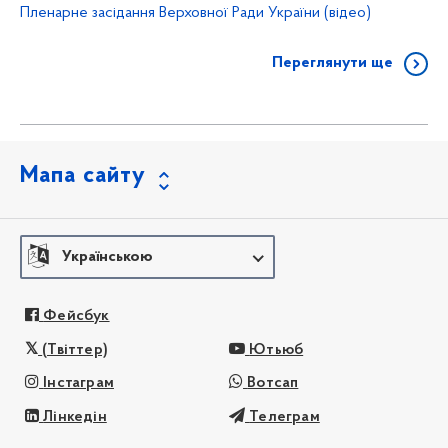
Пленарне засідання Верховної Ради України (відео)
Переглянути ще
Мапа сайту
Українською
Фейсбук
(Твіттер)
Ютьюб
Інстаграм
Вотсап
Лінкедін
Телеграм