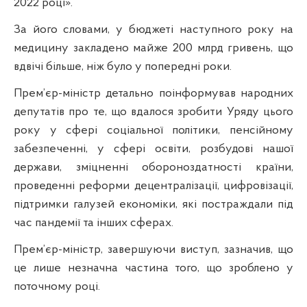
2022 році».
За його словами, у бюджеті наступного року на
медицину закладено майже 200 млрд гривень, що
вдвічі більше, ніж було у попередні роки.
Прем’єр-міністр детально поінформував народних
депутатів про те, що вдалося зробити Уряду цього
року у сфері соціальної політики, пенсійному
забезпеченні, у сфері освіти, розбудові нашої
держави, зміцненні обороноздатності країни,
проведенні реформи децентралізації, цифровізації,
підтримки галузей економіки, які постраждали під
час пандемії та інших сферах.
Прем’єр-міністр, завершуючи виступ, зазначив, що
це лише незначна частина того, що зроблено у
поточному році.