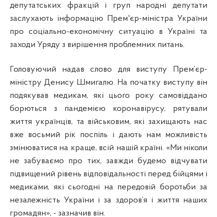
депутатських фракцій і груп народні депутати
заслухають інформацію Прем'єр-міністра України
про соціально-економічну ситуацію в Україні та
заходи Уряду з вирішення проблемних питань.
Головуючий надав слово для виступу Прем’єр-
міністру Денису Шмигалю. На початку виступу він
подякував медикам, які цього року самовіддано
борються з пандемією коронавірусу, рятували
життя українців, та військовим, які захищають нас
вже восьмий рік поспіль і дають нам можливість
змінюватися на краще, всій нашій країні. «Ми ніколи
не забуваємо про тих, завжди будемо відчувати
підвищений рівень відповідальності перед бійцями і
медиками, які сьогодні на передовій боротьби за
незалежність України і за здоров’я і життя наших
громадян», - зазначив він.