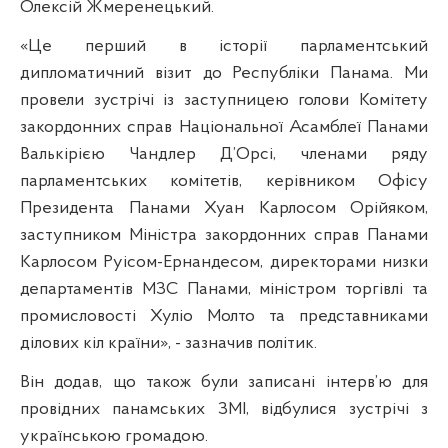
Олексій Жмеренецький.
«Це перший в історії парламентський
дипломатичний візит до Республіки Панама. Ми
провели зустрічі із заступницею голови Комітету
закордонних справ Національної Асамблеї Панами
Валькірією Чандлер Д’Орсі, членами ряду
парламентських комітетів, керівником Офісу
Президента Панами Хуан Карлосом Орійяком,
заступником Міністра закордонних справ Панами
Карлосом Руісом-Ернандесом, директорами низки
департаментів МЗС Панами, міністром торгівлі та
промисловості Хуліо Молто та представниками
ділових кіл країни», - зазначив політик.
Він додав, що також були записані інтерв’ю для
провідних панамських ЗМІ, відбулися зустрічі з
українською громадою.