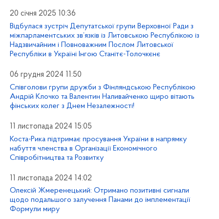
20 січня 2025 10:36
Відбулася зустріч Депутатської групи Верховної Ради з
міжпарламентських зв’язків із Литовською Республікою із
Надзвичайним і Повноважним Послом Литовської
Республіки в Україні Інгою Станітє-Толочкєнє
06 грудня 2024 11:50
Співголови групи дружби з Фінляндською Республікою
Андрій Клочко та Валентин Наливайченко щиро вітають
фінських колег з Днем Незалежності!
11 листопада 2024 15:05
Коста-Рика підтримає просування України в напрямку
набуття членства в Організації Економічного
Співробітництва та Розвитку
11 листопада 2024 14:02
Олексій Жмеренецький: Отримано позитивні сигнали
щодо подальшого залучення Панами до імплементації
Формули миру