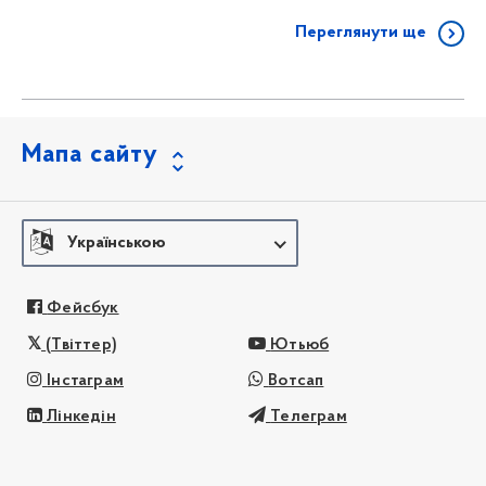
Переглянути ще
Мапа сайту
Українською
Фейсбук
(Твіттер)
Ютьюб
Інстаграм
Вотсап
Лінкедін
Телеграм