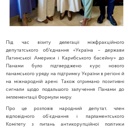
Під час візиту делегації міжфракційного
депутатського об′єднання «Україна – держави
Латинської Америки і Карибського басейну» до
Панами було підтверджено курс нового
панамського уряду на підтримку України в регіоні й
на міжнародній арені. Також отримано позитивні
сигнали щодо подальшого залучення Панами до
імплементації Формули миру.
Про це розповів народний депутат, член
відповідного об’єднання і парламентського
Комітету з питань антикорупційної політики