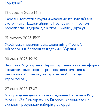
Португалії
13 березня 2025 14:13
Народні депутати з групи міжпарламентських звʼязків
зустрілися з Надзвичайним та Повноважним послом
Королівства Нідерландів в Україні Алле Дорхаут
21 лютого 2025 15:21
Українська парламентська делегація у Франції:
обговорення безпеки та підтримки України
30 січня 2025 19:29
Верховна Рада України: Перша парламентська платформа
Ініціативи Трьох морів — рік досягнень, зміцнення
регіональної співпраці та стратегічний шлях до
євроінтеграції
27 січня 2025 17:37
Міжфракційне депутатське об’єднання Верховної Ради
України «За Демократичну Білорусь!» закликало не
визнавати результати виборів у Білорусі