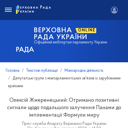
Верховна Рада
України
ВЕРХОВНА
ONLINE
РАДА УКРАЇНИ
Офіційний вебпортал парламенту України
РАДА
Головна
Текстові публікації
Міжнародна діяльність
Депутатські групи з міжпарламентських зв'язків із зарубіжними
країнами
Олексій Жмеренецький: Отримано позитивні
сигнали щодо подальшого залучення Панами до
імплементації Формули миру
Прес-служба Апарату Верховної Ради України