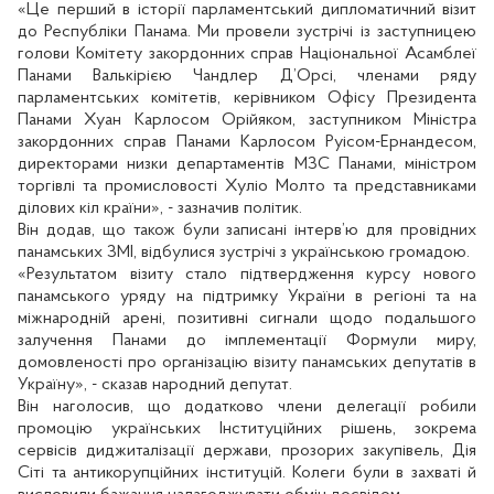
«Це перший в історії парламентський дипломатичний візит
до Республіки Панама. Ми провели зустрічі із заступницею
голови Комітету закордонних справ Національної Асамблеї
Панами Валькірією Чандлер Д’Орсі, членами ряду
парламентських комітетів, керівником Офісу Президента
Панами Хуан Карлосом Орійяком, заступником Міністра
закордонних справ Панами Карлосом Руісом-Ернандесом,
директорами низки департаментів МЗС Панами, міністром
торгівлі та промисловості Хуліо Молто та представниками
ділових кіл країни», - зазначив політик.
Він додав, що також були записані інтерв’ю для провідних
панамських ЗМІ, відбулися зустрічі з українською громадою.
«Результатом візиту стало підтвердження курсу нового
панамського уряду на підтримку України в регіоні та на
міжнародній арені, позитивні сигнали щодо подальшого
залучення Панами до імплементації Формули миру,
домовленості про організацію візиту панамських депутатів в
Україну», - сказав народний депутат.
Він наголосив, що додатково члени делегації робили
промоцію українських Інституційних рішень, зокрема
сервісів диджиталізації держави, прозорих закупівель, Дія
Сіті та антикорупційних інституцій. Колеги були в захваті й