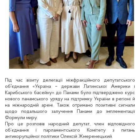
Під час візиту делегації міжфракційного депутатського
об′єднання «Україна – держави Латинської Америки і
Карибського басейну» до Панами було підтверджено курс
нового панамського уряду на підтримку України в регіоні й
на міжнародній арені. Також отримано позитивні сигнали
щодо подальшого залучення Панами до імплементації
Формули миру.
Про це розповів народний депутат, член відповідного
об’єднання і парламентського Комітету з питань
антикорупційної політики Олексій Жмеренецький.