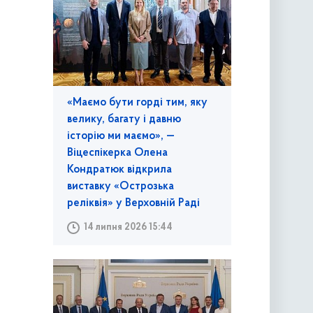
«Маємо бути горді тим, яку
велику, багату і давню
історію ми маємо», —
Віцеспікерка Олена
Кондратюк відкрила
виставку «Острозька
реліквія» у Верховній Раді
14 липня 2026 15:44