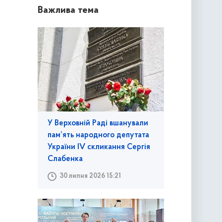
Важлива тема
У Верховній Раді вшанували
пам’ять народного депутата
України IV скликання Сергія
Слабенка
30 липня 2026 15:21