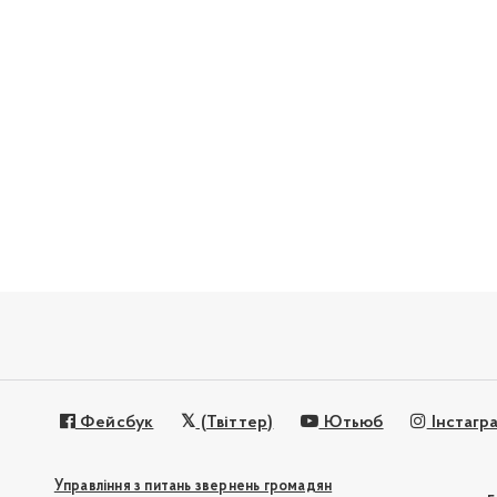
Фейсбук
(Твіттер)
Ютьюб
Інстагр
Управління з питань звернень громадян