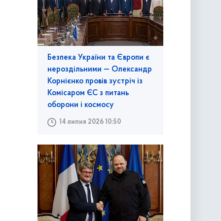
Безпека України та Європи є
нероздільними — Олександр
Корнієнко провів зустріч із
Комісаром ЄС з питань
оборони і космосу
14 липня 2026 10:50