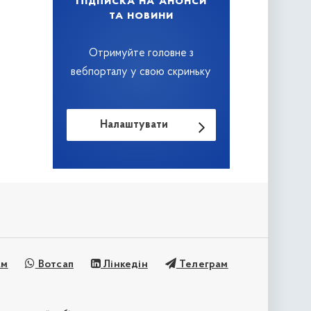
Підписка на анонси
та новини
Отримуйте головне з
вебпорталу у свою скриньку
Налаштувати
ам
Вотсап
Лінкедін
Телеграм