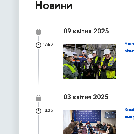
Новини
09 квітня 2025
Чле
17:50
віз
03 квітня 2025
Ком
18:23
ене