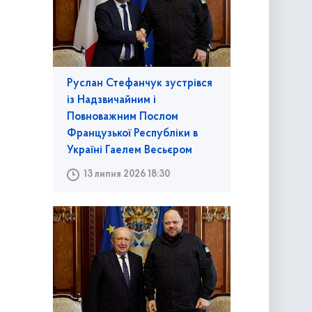
Руслан Стефанчук зустрівся
із Надзвичайним і
Повноважним Послом
Французької Республіки в
Україні Гаелем Весьєром
13 липня 2026 18:30