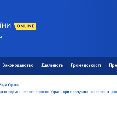
ЇНИ
ONLINE
и
Законодавство
Діяльність
Громадськості
Пре
 Ради України
актів порушення законодавства України при формуванні та реалізації ціно