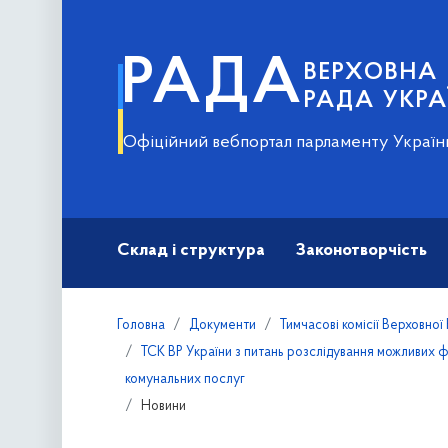
РАДА
ВЕРХОВНА
РАДА УКРА
Офіційний вебпортал парламенту Україн
Склад і структура
Законотворчість
Головна
Документи
Тимчасові комісії Верховної
ТСК ВР України з питань розслідування можливих ф
комунальних послуг
Новини