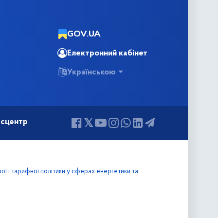
GOV.UA
Електронний кабінет
Українською
сцентр
вої і тарифної політики у сферах енергетики та