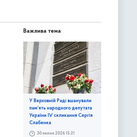
Важлива тема
У Верховній Раді вшанували
пам’ять народного депутата
України IV скликання Сергія
Слабенка
30 липня 2026 15:21