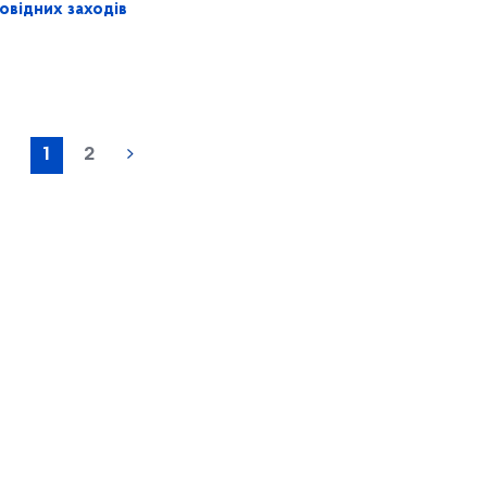
овідних заходів
1
2