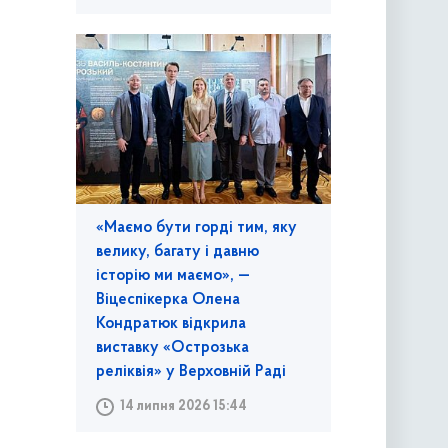
«Маємо бути горді тим, яку
велику, багату і давню
історію ми маємо», —
Віцеспікерка Олена
Кондратюк відкрила
виставку «Острозька
реліквія» у Верховній Раді
14 липня 2026 15:44