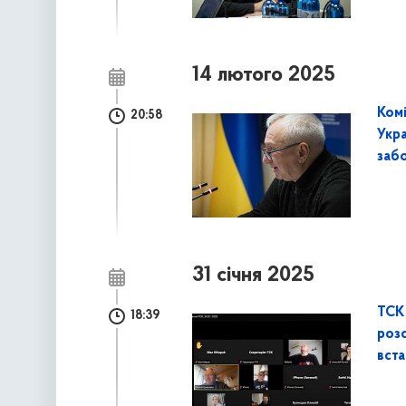
14 лютого 2025
Ком
20:58
Укра
заб
31 січня 2025
ТСК
18:39
роз
вст