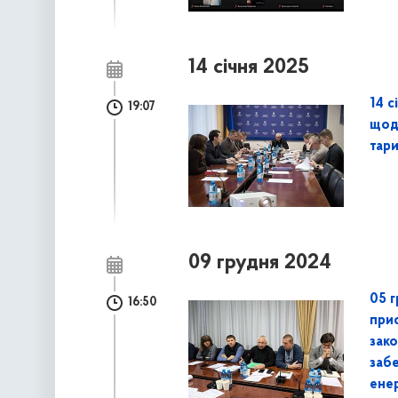
14 січня 2025
14 с
19:07
щод
тар
09 грудня 2024
05 г
16:50
при
зако
заб
енер