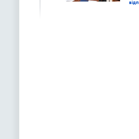
відп
наступна »