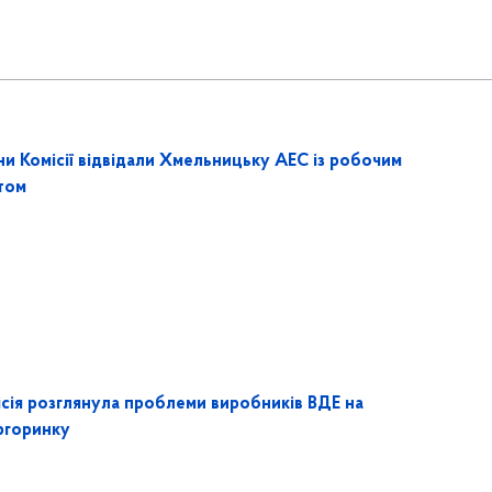
ни Комісії відвідали Хмельницьку АЕС із робочим
итом
ісія розглянула проблеми виробників ВДЕ на
ргоринку