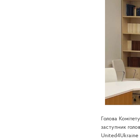
Голова Комітет
заступник голо
United4Ukraine