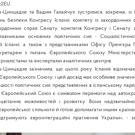
e2EU.
-Цинцадзе та Вадим Галайчук зустрілися, зокрема, із
ань безпеки Конгресу Іспанії, комітету із закордонних 
кордонних справ Сенату, комітетів Конгресу і Сенату
ставниками основних політичних сил - Соціалістичної
й Іспанії, а також з представниками Офісу Прем’єра
ретарем з питань Європейського Союзу Міністерст
журналістами та експертами аналітичних центрів.
-Цинцадзе зазначила, що цього року Іспанія відзначає
вропейського Союзу, і цей досвід має особливе значення
шості політичних сил, представлених в іспанському парла
а Європейський Союз є символом перемоги над автокр
роцвітання, можливостей і розвитку. Вони надзвичайн
європейської спільноти й готові допомагати іншим країн
ідтримують євроінтеграційні прагнення України», - з