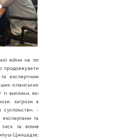
ої війни на тлі
во продовжувати
 та експертним
аших іспанських
 ті виклики, які
рози, загрози в
 суспільстві», -
 з експертами та
й тиск та вплив
импуш-Цинцадзе,