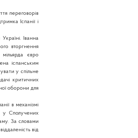
ття переговорів
тримка Іспанії і
Україні. Іванна
ого вторгнення
 мільярда євро
чена іспанським
тувати у спільне
едачі критичних
яної оборони для
нії в механізмі
, у Сполучених
аму. За словами
іддаленість від