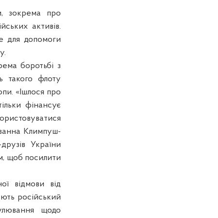
и, зокрема про
йських активів.
е для допомоги
у.
рема боротьбі з
ть такого флоту
опи. «Ішлося про
тільки фінансує
користовуватися
Іванна Климпуш-
друзів України
им, щоб посилити
ої відмови від
тують російський
улювання щодо