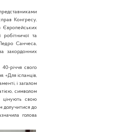
 представниками
справ Конгресу,
 з Європейських
 робітничої та
 Педро Санчеса,
ва закордонних
 40-річчя свого
. «Для іспанців,
менті, і загалом
атією, символом
о цінують свою
ам долучитися до
азначила голова