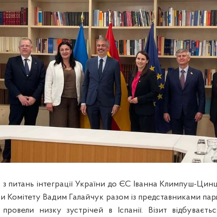
у з питань інтеграції України до ЄС Іванна Климпуш-Цин
ви Комітету Вадим Галайчук разом із представниками пар
 провели низку зустрічей в Іспанії. Візит відбуваєть