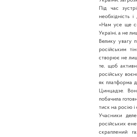
України, загрози
Під час зустр
необхідність і
«Нам усе ще с
Україні, а не л
Велику увагу п
російським тін
створює не лише
те, щоб активн
російську воєн
як платформа д
Цинцадзе. Вон
побачила готовн
тиск на росію і
Учасники деле
російських енер
скраплений г