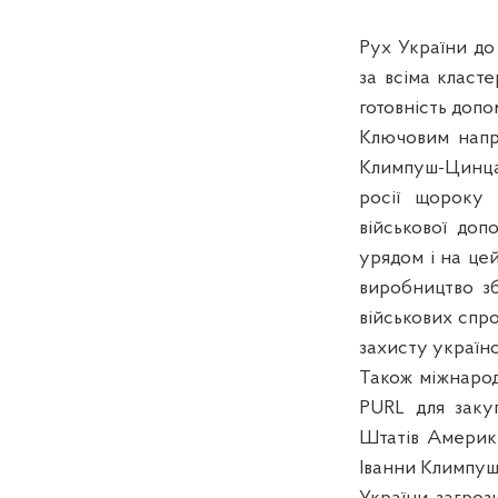
Рух України до
за всіма класте
готовність допо
Ключовим напря
Климпуш-Цинца
росії щороку 
військової доп
урядом і на цей
виробництво зб
військових спро
захисту українс
Також міжнарод
PURL для заку
Штатів Америки
Іванни Климпуш