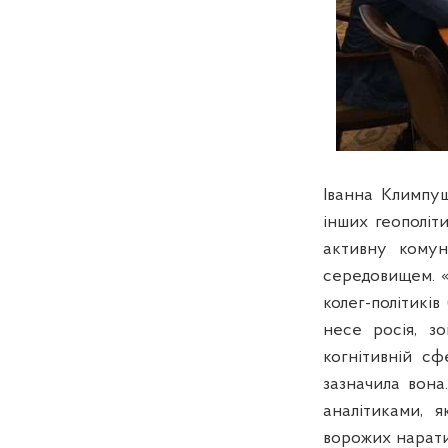
Іванна Климпуш
інших геополіт
активну комун
середовищем. «
колег-політиків
несе росія, зо
когнітивній сфе
зазначила вона.
аналітиками, я
ворожих нарати