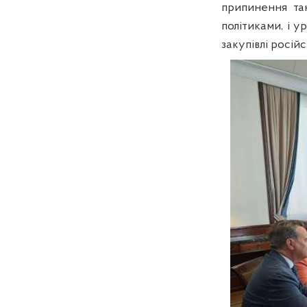
припинення так
політиками, і 
закупівлі росій