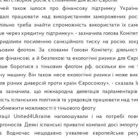
, які створює росія, є спільними для всієї Європи.
ічей також ішлося про фінансову підтримку Україн
 далі працювати над використанням заморожених росі
пільно треба знайти спроможність використати їх сам
ише через кредитну підтримку», - зазначила голова Комітет
риділили посиленню санкційного тиску на росію, зок
ьовим флотом. За словами Голови Комітету, діяльніс
 фінансові, а й безпекові та екологічні ризики для Євр
іше боротися з тіньовим флотом рф, оскільки він не 
ну машину. Він також несе екологічні ризики і може ви
ля різних диверсій проти країн Євросоюзу», - сказала 
а зазначила, що міжнародна делегація парламентарів-
ість іспанських політиків та урядовців працювати над т
 обмежити можливості її тіньового флоту.
гації United4Ukraine наголошували і на потребі повн
гоносіїв. Деякі іспанські приватні компанії досі імпор
аз. Водночас нещодавно ухвалене європейське рег