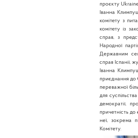
проєкту Ukrain
Іванна Климпуш
комітету з пит
комітету із за
справ, з пред
Народної парті
Державним сек
справ Іспанії, 
Іванна Климпуш
приєднання до Є
переважної біль
для суспільств
демократії, п
причетність до 
неї, зокрема п
Комітету.