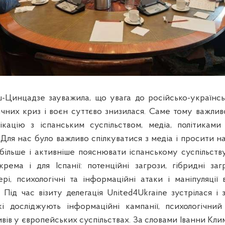
-Цинцадзе зауважила, що увага до російсько-українськ
ичних криз і воєн суттєво знизилася. Саме тому важли
ікацію з іспанським суспільством, медіа, політиками
Для нас було важливо спілкуватися з медіа і просити н
 більше і активніше пояснювати іспанському суспільству
крема і для Іспанії: потенційні загрози, гібридні заг
рі, психологічні та інформаційні атаки і маніпуляції в
 Під час візиту делегація United4Ukraine зустрілася і
кі досліджують інформаційні кампанії, психологічни
вів у європейських суспільствах. За словами Іванни Кл