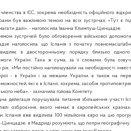
 членства в ЄС, зокрема необхідність офіційного відкри
рами був важливою темою на всіх зустрічах. «Тут є під
магати далі», - наголосила Іванна Климпуш-Цинцадзе.
мом зустрічей було обговорення військової допомоги 
дзе наголосила, що Іспанія з початку повномасштабн
виділяє в двосторонньому порядку близько одного
омоги Україні. Така ж сума, за її словами, була озву
 рік. «Ми постійно наголошували на необхідності інвес
рої - в Україні і за межами України, а також на пер
можностей, які є в Іспанії, зокрема, засобів протиповітр
ького неба», - зазначила голова Комітету.
на делегація порушувала питання збільшення участі Іспа
півлі озброєння, якого немає в європейських країнах
. Іспанія вже виділила 100 мільйонів євро на цю прогр
-Цинцадзе, в Мадриді розуміють, що попри географічну в