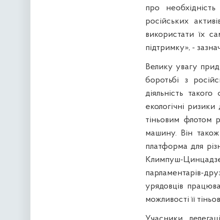
про необхідність
російських актив
використати їх с
підтримку», - зазна
Велику увагу прид
боротьбі з росій
діяльність такого
екологічні ризики
тіньовим флотом р
машину. Він також
платформа для різ
Климпуш-Цинцад
парламентарів-друз
урядовців працюв
можливості її тіньо
Учасники делегац