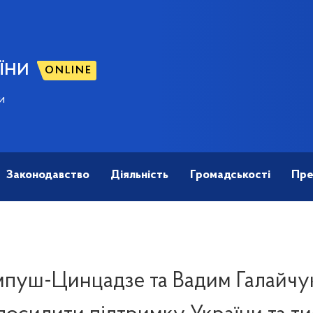
ЇНИ
ONLINE
и
Законодавство
Діяльність
Громадськості
Пре
мпуш-Цинцадзе та Вадим Галайчу