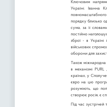
Ключовим напрямо
Україні. Іванна 
повномасштабного
порядку близько од
сума, за її слова
постійно наголошув
зброї - в Україні
військових спроможн
оборони для захист
Також міжнародна д
в механізмі PURL 
країнах, у Сполуче
євро на цю прогр
розуміють, що поп
створює росія, є сп
Під час зустрічей 