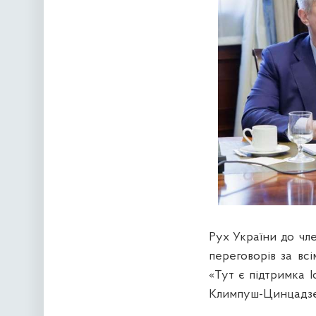
Рух України до чле
переговорів за вс
«Тут є підтримка Іс
Климпуш-Цинцадзе