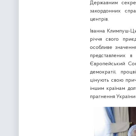
Державним секре
закордонних спра
центрів.
Іванна Климпуш-Ци
річчя свого приє
особливе значення
представлених в 
Європейський Сою
демократії, проц
цінують свою прич
іншим країнам дол
прагнення України»,