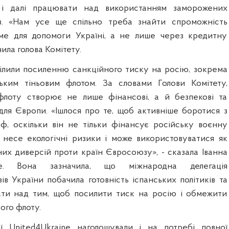
 і далі працювати над використанням заморожених
ів. «Нам усе ще спільно треба знайти спроможність
аме для допомоги Україні, а не лише через кредитну
чила голова Комітету.
ілили посиленню санкційного тиску на росію, зокрема
ським тіньовим флотом. За словами Голови Комітету,
 флоту створює не лише фінансові, а й безпекові та
 для Європи. «Ішлося про те, щоб активніше боротися з
ф, оскільки він не тільки фінансує російську воєнну
 несе екологічні ризики і може використовуватися як
них диверсій проти країн Євросоюзу», - сказала Іванна
зе. Вона зазначила, що міжнародна делегація
ів України побачила готовність іспанських політиків та
ати над тим, щоб посилити тиск на росію і обмежити
вого флоту.
ії United4Ukraine наголошували і на потребі повної