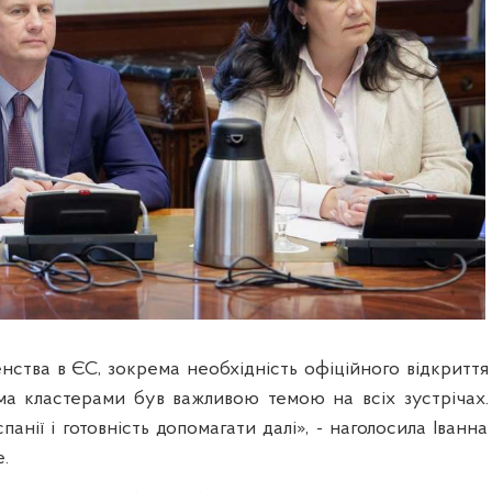
нства в ЄС, зокрема необхідність офіційного відкриття
іма кластерами був важливою темою на всіх зустрічах.
панії і готовність допомагати далі», - наголосила Іванна
.