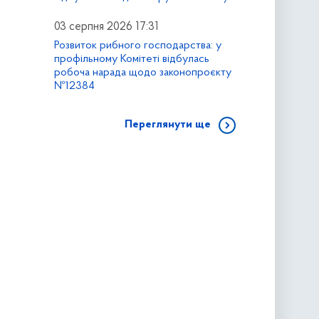
03 серпня 2026 17:31
Розвиток рибного господарства: у
профільному Комітеті відбулась
робоча нарада щодо законопроєкту
№12384
Переглянути ще