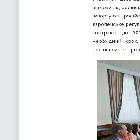
відмови від російсь
імпортують росій
європейське регул
контрактів до 20
необхідний крок,
російських енергон