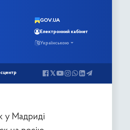
GOV.UA
Електронний кабінет
Українською
сцентр
к у Мадриді