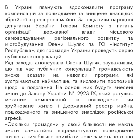
В Україні планують вдосконалити програму
компенсацій за пошкоджене та знищене внаслідок
збройної агресії росії майно. За ініціативи народної
депутатки України, Голови Комітету з питань
організації державної влади, місцевого
самоврядування, регіонального розвитку та
містобудування Олени Шуляк та ГО «Інститут
Республіка», для громадян України проведуть серію
публічних консультацій.
Ряд заходів анонсувала Олена Шуляк, зауваживши,
що під час публічних консультацій громадськість
зможе вказати на недоліки програми, які
зустрічаються найчастіше, та висловити пропозиції
щодо їх подолання. На основі них будуть внесені
зміни до Закону України № 2923-IX, який регулює
механізм компенсацій за пошкоджене чи
зруйноване житло, і Державний реєстр майна,
пошкодженого та знищеного внаслідок російської
агресії.
«Оскільки громадяни у своїй більшості не мають
змоги самостійно відремонтувати пошкоджене
житло, а тим більше придбати нове замість того, що