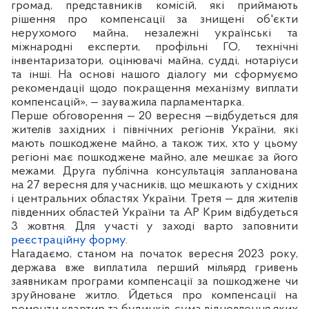
громад, представників комісій, які приймають
рішення про компенсації за знищені об'єкти
нерухомого майна, незалежні українські та
міжнародні експерти, профільні ГО, технічні
інвентаризатори, оцінювачі майна, судді, нотаріуси
та інші. На основі нашого діалогу ми сформуємо
рекомендації щодо покращення механізму виплати
компенсацій», — зауважила парламентарка.
Перше обговорення — 20 вересня —відбудеться для
жителів західних і північних регіонів України, які
мають пошкоджене майно, а також тих, хто у цьому
регіоні має пошкоджене майно, але мешкає за його
межами. Друга публічна консультація запланована
на 27 вересня для учасників, що мешкають у східних
і центральних областях України. Третя — для жителів
південних областей України та АР Крим відбудеться
3 жовтня. Для участі у заході варто заповнити
реєстраційну форму
.
Нагадаємо, станом на початок вересня 2023 року,
держава вже виплатила перший мільярд гривень
заявникам програми компенсації за пошкоджене чи
зруйноване житло. Йдеться про компенсації на