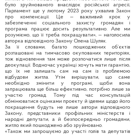
було зруйнованого внаслідок російської агресії,
Парламент ще у лютому 2023 року ухвалив Закон
про компенсації. Це — важливий крок у
забезпеченні соціального захисту громадян і
програма працює досить результативно. Але ми
розуміємо, що її треба покращувати», — наголосила
авторка відповідного Закону Олена Шуляк.
За її словами, багато пошкоджених об’єктів
розташовані на тимчасово окупованих територіях,
тож відновлення там може розпочатися лише після
деокупації. Водночас українці хочуть мати гарантію,
що їх не залишать сам на сам із проблемою
відбудови житла. Утім вирішувати, що саме
необхідно змінити у програмі, щоби вона
запрацювала ще більш ефективно, потрібно лише за
участю громад. Тому під час консультацій
обмінюватися оцінками проекту й ідеями щодо його
покращення будуть не лише автори відповідного
Закону, представники профільних міністерств і
народні депутати, а й безпосередньо громадяни,
житло який пошкоджено або зруйновано.
«Також ми запрошуємо до участі голів та депутатів