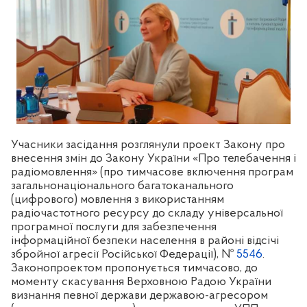
Учасники засідання розглянули проект Закону про
внесення змін до Закону України «Про телебачення і
радіомовлення» (про тимчасове включення програм
загальнонаціонального багатоканального
(цифрового) мовлення з використанням
радіочастотного ресурсу до складу універсальної
програмної послуги для забезпечення
інформаційної безпеки населення в районі відсічі
збройної агресії Російської Федерації), №
5546
.
Законопроектом пропонується тимчасово, до
моменту скасування Верховною Радою України
визнання певної держави державою-агресором