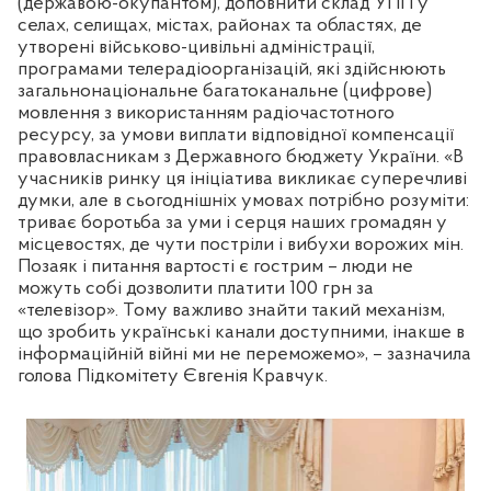
(державою-окупантом), доповнити склад УПП у
селах, селищах, містах, районах та областях, де
утворені військово-цивільні адміністрації,
програмами телерадіоорганізацій, які здійснюють
загальнонаціональне багатоканальне (цифрове)
мовлення з використанням радіочастотного
ресурсу, за умови виплати відповідної компенсації
правовласникам з Державного бюджету України. «В
учасників ринку ця ініціатива викликає суперечливі
думки, але в сьогоднішніх умовах потрібно розуміти:
триває боротьба за уми і серця наших громадян у
місцевостях, де чути постріли і вибухи ворожих мін.
Позаяк і питання вартості є гострим – люди не
можуть собі дозволити платити 100 грн за
«телевізор». Тому важливо знайти такий механізм,
що зробить українські канали доступними, інакше в
інформаційній війні ми не переможемо», – зазначила
голова Підкомітету Євгенія Кравчук.