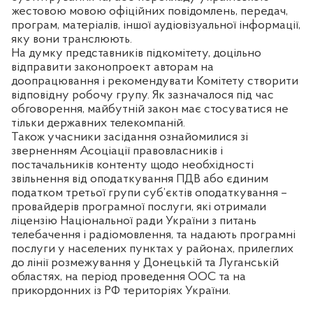
жестовою мовою офіційних повідомлень, передач,
програм, матеріалів, іншої аудіовізуальної інформації,
яку вони транслюють.
На думку представників підкомітету, доцільно
відправити законопроект авторам на
доопрацювання і рекомендувати Комітету створити
відповідну робочу групу. Як зазначалося під час
обговорення, майбутній закон має стосуватися не
тільки державних телекомпаній.
Також учасники засідання ознайомилися зі
зверненням Асоціації правовласників і
постачальників контенту щодо необхідності
звільнення від оподаткування ПДВ або єдиним
податком третьої групи суб’єктів оподаткування –
провайдерів програмної послуги, які отримали
ліцензію Національної ради України з питань
телебачення і радіомовлення, та надають програмні
послуги у населених пунктах у районах, прилеглих
до лінії розмежування у Донецькій та Луганській
областях, на період проведення ООС та на
прикордонних із РФ територіях України.