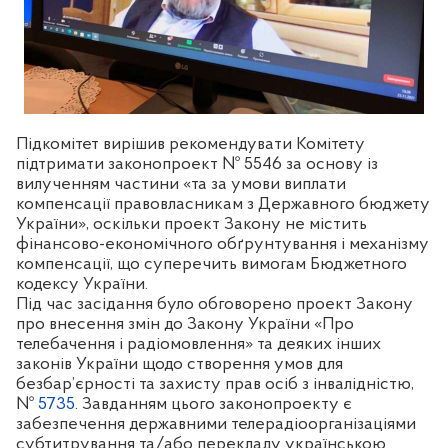
Підкомітет вирішив рекомендувати Комітету
підтримати законопроект № 5546 за основу із
вилученням частини «та за умови виплати
компенсації правовласникам з Державного бюджету
України», оскільки проект Закону не містить
фінансово-економічного обґрунтування і механізму
компенсації, що суперечить вимогам Бюджетного
кодексу України.
Під час засідання було обговорено проект Закону
про внесення змін до Закону України «Про
телебачення і радіомовлення» та деяких інших
законів України щодо створення умов для
безбар’єрності та захисту прав осіб з інвалідністю,
№
5735
. Завданням цього законопроекту є
забезпечення державними телерадіоорганізаціями
субтитрування та/або перекладу українською