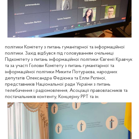
політики Комітету з питань гуманітарної та інформаційної
політики. Захід відбувся під головуванням очільниці
Підкомітету з питань інформаційної політики Євгенії Кравчук
та за участі Голови Комітету з питань гуманітарної та
інформаційної політики Микити Потураєва, народних
депутатів Олександра Федієнка та Елли Рєпіної,
представників Національної ради України з питань
телебачення і радіомовлення, Асоціації правовласників та
постачальників контенту, Концерну РРТ та ін.