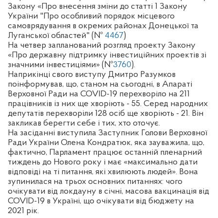
Закону «Про внесення зміни до статті 1 Закону
України "Про особливий порядок місцевого
самоврядування в окремих районах Донецької та
Луганської областей" (№
4467
)
На четвер запланований розгляд проекту Закону
«Про державну підтримку інвестиційних проектів зі
значними інвестиціями» (№
3760
).
Наприкінці свого виступу Дмитро Разумков
поінформував, що, станом на сьогодні, в Апараті
Верховної Ради на COVID-19 перехворіло на 211
працівників із них ще хворіють - 55. Серед народних
депутатів перехворіли 128 осіб ще хворіють - 21. Він
закликав берегти себе і тих, хто оточує.
На засіданні виступила Заступник Голови Верховної
Ради України Олена Кондратюк, яка зауважила, що,
фактично, Парламент працює останній пленарний
тиждень до Нового року і має «максимально дати
відповіді на ті питання, які хвилюють людей». Вона
зупинилася на трьох основних питаннях: чого
очікувати від локдауну в січні, масова вакцинація від
COVID-19 в Україні, що очікувати від бюджету на
2021 рік.