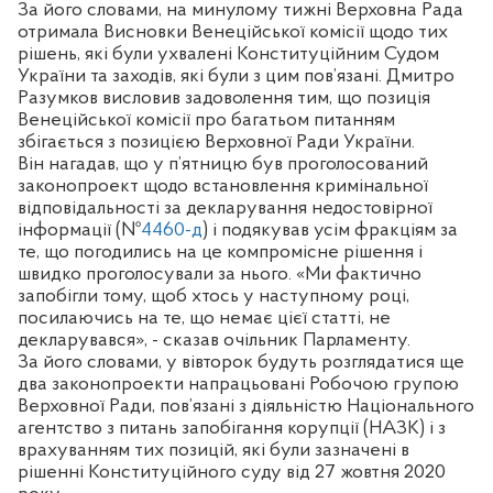
За його словами, на минулому тижні Верховна Рада
отримала Висновки Венеційської комісії щодо тих
рішень, які були
ухвалені
Конституційним Судом
України та заходів, які були з цим пов’язані. Дмитро
Разумков висловив задоволення тим, що позиція
Венеційської комісії про багатьом питанням
збігається з позицією Верховної Ради України.
Він нагадав, що у п’ятницю був проголосований
законопроект щодо встановлення кримінальної
відповідальності за декларування недостовірної
інформації (№
4460-д
) і подякував усім фракціям за
те, що погодились на це компромісне рішення і
швидко проголосували за нього. «Ми фактично
запобігли тому, щоб хтось у наступному році,
посилаючись на те, що немає цієї статті, не
декларувався», - сказав очільник Парламенту.
За його словами, у вівторок будуть розглядатися ще
два законопроекти напрацьовані Робочою групою
Верховної Ради, пов’язані з діяльністю Національного
агентство з питань запобігання корупції (НАЗК) і з
врахуванням тих позицій, які були зазначені в
рішенні Конституційного суду від 27 жовтня 2020