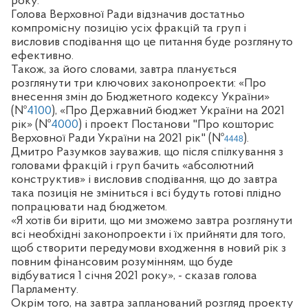
року.
Голова Верховної Ради відзначив достатньо
компромісну позицію усіх фракцій та груп і
висловив сподівання що це питання буде розглянуто
ефективно.
Також, за його словами, завтра планується
розглянути три ключових законопроекти: «Про
внесення змін до Бюджетного кодексу України»
(№
4100
), «Про Державний бюджет України на 2021
рік» (№
4000
) і
проект Постанови "Про кошторис
Верховної Ради України на 2021 рік
" (№
).
4448
Дмитро Разумков зауважив, що після спілкування з
головами фракцій і груп бачить «абсолютний
конструктив» і висловив сподівання, що до завтра
така позиція не зміниться і всі будуть готові плідно
попрацювати над бюджетом.
«Я хотів би вірити, що ми зможемо завтра розглянути
всі необхідні законопроекти і їх прийняти для того,
щоб створити передумови входження в новий рік з
повним фінансовим розумінням, що буде
відбуватися 1 січня 2021 року», - сказав голова
Парламенту.
Окрім того, на завтра запланований розгляд проекту