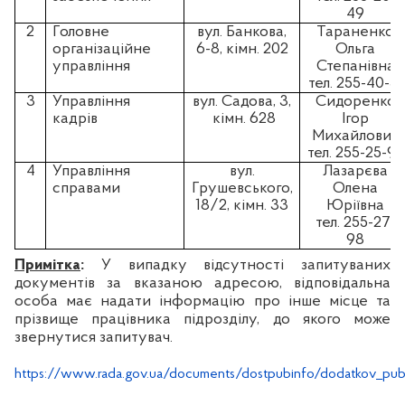
49
2
Головне
вул. Банкова,
Тараненко
організаційне
6-8, кімн. 202
Ольга
управління
Степанівна
тел. 255-40-51
3
Управління
вул. Садова, 3,
Сидоренко
кадрів
кімн. 628
Ігор
Михайлович
тел. 255-25-94
4
Управління
вул.
Лазарєва
справами
Грушевського,
Олена
18/2, кімн. 33
Юріївна
тел. 255-27-
98
Примітка
:
У випадку відсутності запитуваних
документів за вказаною адресою, відповідальна
особа має надати інформацію про інше місце та
прізвище працівника підрозділу, до якого може
звернутися запитувач.
https://www.rada.gov.ua/documents/dostpubinfo/dodatkov_pub