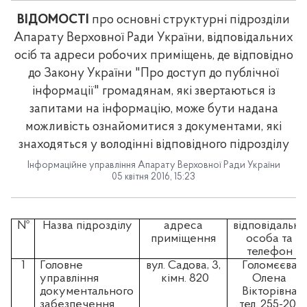
ВІДОМОСТІ
про основні структурні підрозділи
Апарату Верховної Ради України, відповідальних
осіб та адреси робочих приміщень, де відповідно
до Закону України "Про доступ до публічної
інформації" громадянам, які звертаються із
запитами на інформацію, може бути надана
можливість ознайомитися з документами, які
знаходяться у володінні відповідного підрозділу
Інформаційне управління Апарату Верховної Ради України
05 квітня 2016, 15:23
№
Назва підрозділу
адреса
відповідальна
приміщення
особа та
телефон
1
Головне
вул. Садова, 3,
Голомєєва
управління
кімн. 820
Олена
документального
Вікторівна
забезпечення
тел. 255-20-