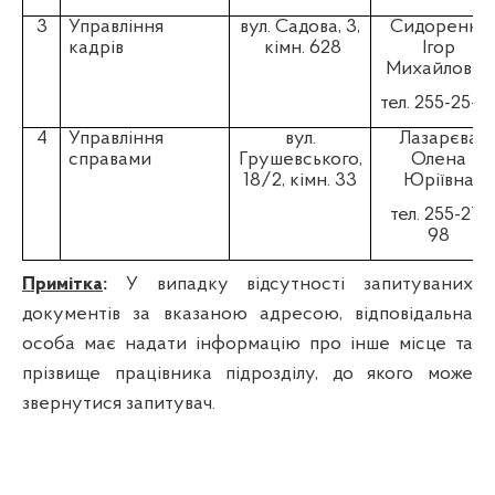
3
Управління
вул. Садова, 3,
Сидоренко
кадрів
кімн. 628
Ігор
Михайлович
тел. 255-25-9
4
Управління
вул.
Лазарєва
справами
Грушевського,
Олена
18/2, кімн. 33
Юріївна
тел. 255-27-
98
Примітка
:
У випадку відсутності запитуваних
документів за вказаною адресою, відповідальна
особа має надати інформацію про інше місце та
прізвище працівника підрозділу, до якого може
звернутися запитувач.