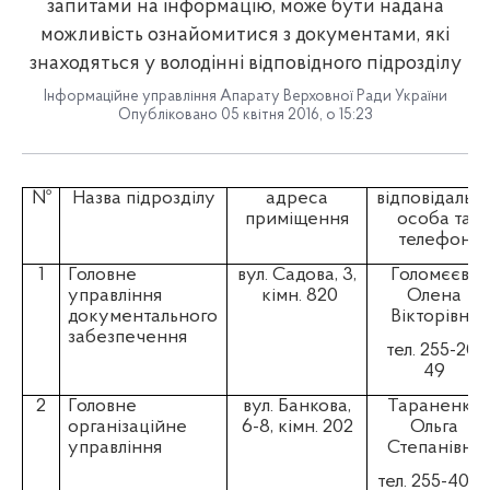
запитами на інформацію, може бути надана
можливість ознайомитися з документами, які
знаходяться у володінні відповідного підрозділу
Інформаційне управління Апарату Верховної Ради України
Опубліковано 05 квітня 2016, о 15:23
№
Назва підрозділу
адреса
відповідальн
приміщення
особа та
телефон
1
Головне
вул. Садова, 3,
Голомєєва
управління
кімн. 820
Олена
документального
Вікторівна
забезпечення
тел. 255-20-
49
2
Головне
вул. Банкова,
Тараненко
організаційне
6-8, кімн. 202
Ольга
управління
Степанівна
тел. 255-40-5