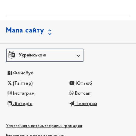
Мапа сайту
Українською
Фейсбук
(Твіттер)
Ютьюб
Інстаграм
Вотсап
Лінкедін
Телеграм
Управління з питань звернень громадян