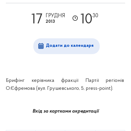
17
10
ГРУДНЯ
30
2013
Додати до календаря
Брифінг керівника фракції Партії регіонів
О.Єфремова (вул. Грушевського,
5, press-point
).
Вхід за картками акредитації