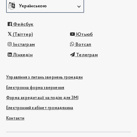
Українською
Фейсбук
(Твіттер)
Ютьюб
Інстаграм
Вотсап
Лінкедін
Телеграм
Управління з питань звернень громадян
Електронна форма звернення
Форма акредитації на подію для ЗМІ
Електронний кабінет громадянина
Контакти