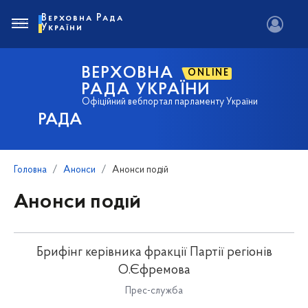
Верховна Рада
України
ВЕРХОВНА
ONLINE
РАДА УКРАЇНИ
Офіційний вебпортал парламенту України
РАДА
Головна
Анонси
Анонси подій
Анонси подій
Брифінг керівника фракції Партії регіонів
О.Єфремова
Прес-служба