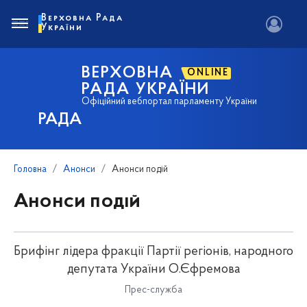
Верховна Рада
України
ВЕРХОВНА
ONLINE
РАДА УКРАЇНИ
Офіційний вебпортал парламенту України
РАДА
Головна
Анонси
Анонси подій
Анонси подій
Брифінг лідера фракції Партії регіонів, народного
депутата України О.Єфремова
Прес-служба