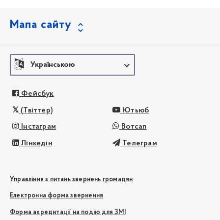
Мапа сайту
Українською
Фейсбук
(Твіттер)
Ютьюб
Інстаграм
Вотсап
Лінкедін
Телеграм
Управління з питань звернень громадян
Електронна форма звернення
Форма акредитації на подію для ЗМІ