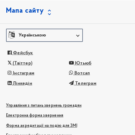
Мапа сайту
Українською
Фейсбук
(Твіттер)
Ютьюб
Інстаграм
Вотсап
Лінкедін
Телеграм
Управління з питань звернень громадян
Електронна форма звернення
Форма акредитації на подію для ЗМІ