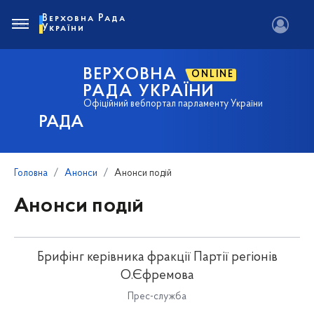
Верховна Рада
України
ВЕРХОВНА
ONLINE
РАДА УКРАЇНИ
Офіційний вебпортал парламенту України
РАДА
Головна
Анонси
Анонси подій
Анонси подій
Брифінг керівника фракції Партії регіонів
О.Єфремова
Прес-служба