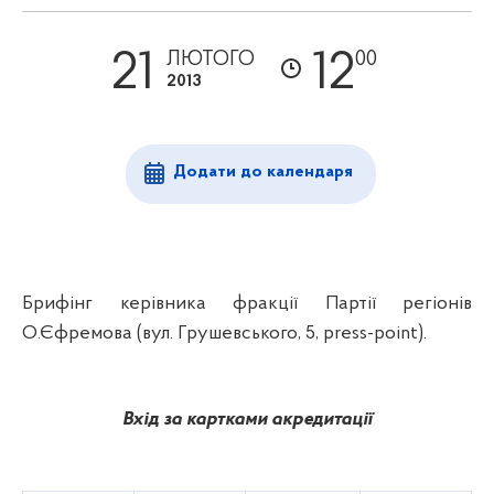
21
12
ЛЮТОГО
00
2013
Додати до календаря
Брифінг керівника фракції Партії регіонів
О.Єфремова (вул. Грушевського, 5,
press
-
point
).
Вхід за картками акредитації