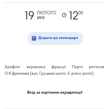
19
12
ЛЮТОГО
00
2013
Додати до календаря
Брифінг керівника фракції Партії регіонів
О.Єфремова (вул. Грушевського, 5,
press
-
point
).
Вхід за картками акредитації