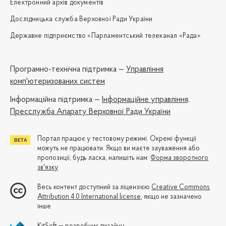
Електронний архів документів
Дослідницька служба Верховної Ради України
Державне підприємство «Парламентський телеканал «Рада»
Програмно-технічна підтримка —
Управління
комп'ютеризованих систем
Iнформаційна підтримка —
Інформаційне управління,
Пресслужба Апарату Верховної Ради України
Портал працює у тестовому режимі. Окремі функції
можуть не працювати. Якщо ви маєте зауваження або
пропозиції, будь ласка, напишіть нам:
Форма зворотного
зв'язку
Весь контент доступний за ліцензією
Creative Commons
Attribution 4.0 International license
, якщо не зазначено
інше