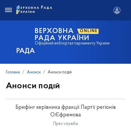
Верховна Рада
України
ВЕРХОВНА
ONLINE
РАДА УКРАЇНИ
Офіційний вебпортал парламенту України
РАДА
Головна
Анонси
Анонси подій
Анонси подій
Брифінг керівника фракції Партії регіонів
О.Єфремова
Прес-служба