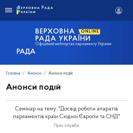
Верховна Рада
України
ВЕРХОВНА
ONLINE
РАДА УКРАЇНИ
Офіційний вебпортал парламенту України
РАДА
Головна
Анонси
Анонси подій
Анонси подій
Семінар на тему: "Досвід роботи апаратів
парламентів країн Східної Європи та СНД"
Прес-служба