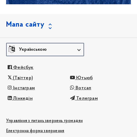
Мапа сайту
Українською
Фейсбук
(Твіттер)
Ютьюб
Інстаграм
Вотсап
Лінкедін
Телеграм
Управління з питань звернень громадян
Електронна форма звернення