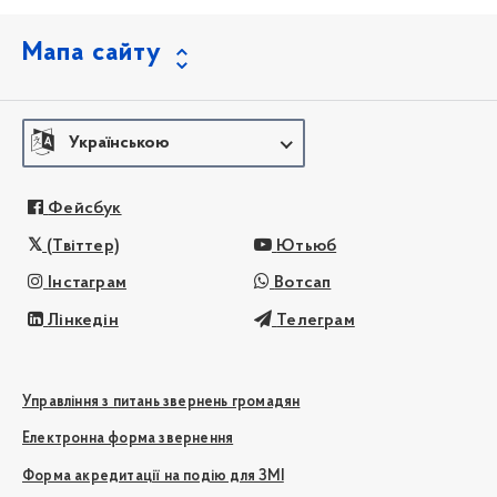
Мапа сайту
Українською
Фейсбук
(Твіттер)
Ютьюб
Інстаграм
Вотсап
Лінкедін
Телеграм
Управління з питань звернень громадян
Електронна форма звернення
Форма акредитації на подію для ЗМІ