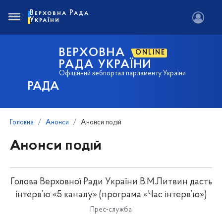
Верховна Рада
України
ВЕРХОВНА
ONLINE
РАДА УКРАЇНИ
Офіційний вебпортал парламенту України
РАДА
Головна
Анонси
Анонси подій
Анонси подій
Голова Верховної Ради України В.М.Литвин дасть
інтерв’ю «5 каналу» (програма «Час інтерв’ю»)
Прес-служба