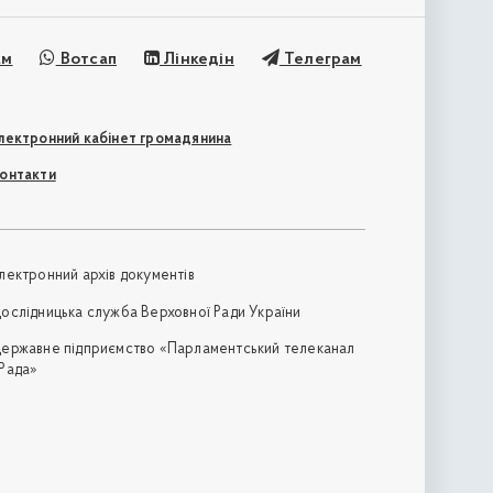
ам
Вотсап
Лінкедін
Телеграм
лектронний кабінет громадянина
онтакти
лектронний архів документів
ослідницька служба Верховної Ради України
ержавне підприємство «Парламентський телеканал
Рада»