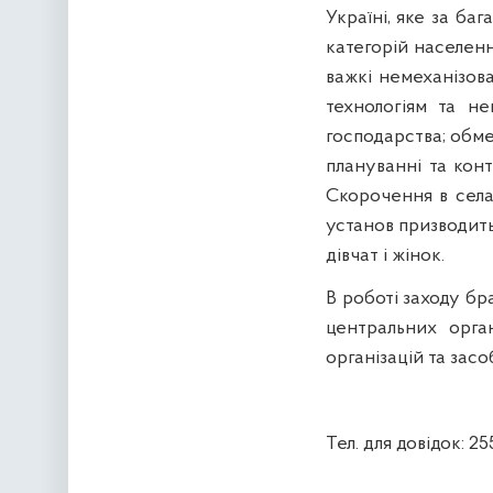
Україні, яке за ба
категорій населенн
важкі немеханізов
технологіям та не
господарства; обме
плануванні та кон
Скорочення в селах
установ призводит
дівчат і жінок.
В роботі заходу бр
центральних орган
організацій та засо
Тел. для довідок: 2