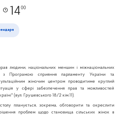
14
00
лендаря
прав людини, національних меншин і міжнаціональних
о з Програмою сприяння парламенту України та
сультаційним жіночим центром проводитиме круглий
итуація у сфері забезпечення прав та можливостей
країні"
(вул. Грушевського 18/2 кім.11).
столу планується, зокрема, обговорити та окреслити
рішення проблем щодо становища сільських жінок в