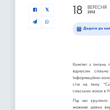
18
ВЕРЕСНЯ
2012
Додати до ка
Комітет з питань 
відносин спільн
Інформаційно-кон
стіл на тему:
"С
сільських жінок в У
Під час круглого 
можливі шляхи ви