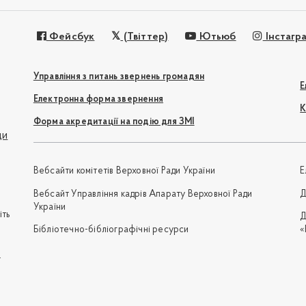
Фейсбук
(Твіттер)
Ютьюб
Інстагр
Управління з питань звернень громадян
Е
Електронна форма звернення
К
Форма акредитації на подію для ЗМІ
ди
Вебсайти комітетів Верховної Ради України
Е
Вебсайт Управління кадрів Апарату Верховної Ради
Д
України
іть
Д
Бібліотечно-бібліографічні ресурси
«
e