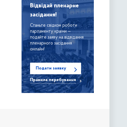
Відвідай пленарне
засідання!
Станьте свідком роботи
парламенту крaїни —
подайте заяву на відвідання
пленарного засідання
онлайн!
Подати заявку
Правила
перебування