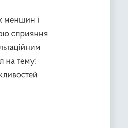
х меншин і
мою сприяння
льтаційним
 на тему:
ожливостей