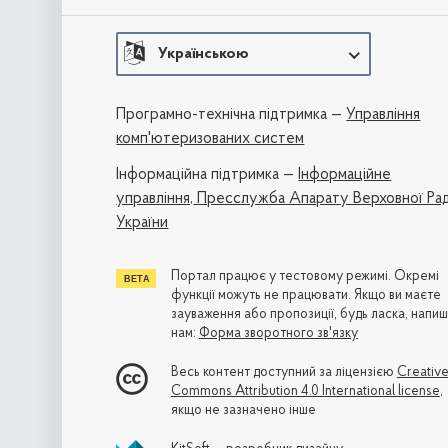
Українською
Програмно-технічна підтримка —
Управління
комп'ютеризованих систем
Iнформаційна підтримка —
Інформаційне
управління,
Пресслужба Апарату Верховної Ра
України
Портал працює у тестовому режимі. Окремі
функції можуть не працювати. Якщо ви маєте
зауваження або пропозиції, будь ласка, напиш
нам:
Форма зворотного зв'язку
Весь контент доступний за ліцензією
Creativ
Commons Attribution 4.0 International license
,
якщо не зазначено інше