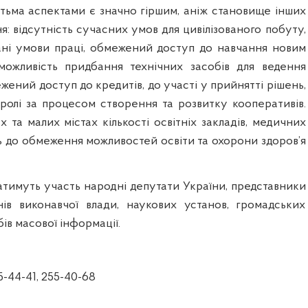
гатьма аспектами є значно гіршим, аніж становище інших
я: відсутність сучасних умов для цивілізованого побуту,
ані умови праці, обмежений доступ до навчання новим
можливість придбання технічних засобів для ведення
жений доступ до кредитів, до участі у прийнятті рішень,
тролі за процесом створення та розвитку кооперативів.
 та малих містах кількості освітніх закладів, медичних
ь до обмеження можливостей освіти та охорони здоров’я
атимуть участь народні депутати України, представники
ів виконавчої влади, наукових установ, громадських
бів масової інформації.
55-44-41, 255-40-68