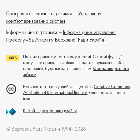
Програмно-технічна підтримка —
Управління
комп'ютеризованих систем
Iнформаційна підтримка —
Інформаційне управління,
Пресслужба Апарату Верховної Ради України
Портал працює у тестовому режимі. Окремі функції
можуть не працювати. Якщо ви маєте зауваження або
пропозиції, будь ласка, напишіть нам:
Форма зворотного
зв'язку
Весь контент доступний за ліцензією
Creative Commons
Attribution 4.0 International license
, якщо не зазначено
інше
KitSoft — розробник дизайну
© Верховна Рада України 1994—2026