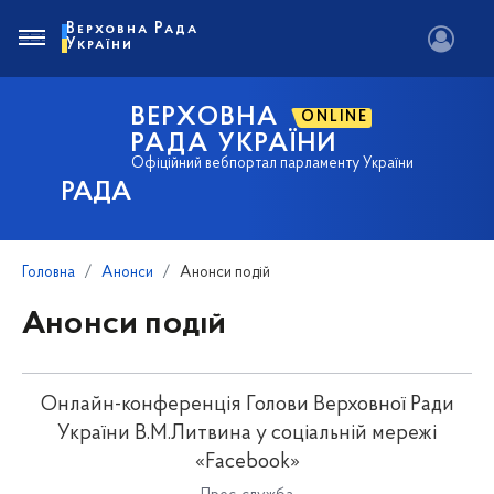
Верховна Рада
України
ВЕРХОВНА
ONLINE
РАДА УКРАЇНИ
Офіційний вебпортал парламенту України
РАДА
Головна
Анонси
Анонси подій
Анонси подій
Онлайн-конференція Голови Верховної Ради
України В.М.Литвина у соціальній мережі
«Facebook»