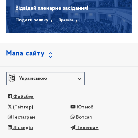
Відвідай пленарне засідання!
Подати заявку
Правила
Мапа сайту
Українською
Фейсбук
(Твіттер)
Ютьюб
Інстаграм
Вотсап
Лінкедін
Телеграм