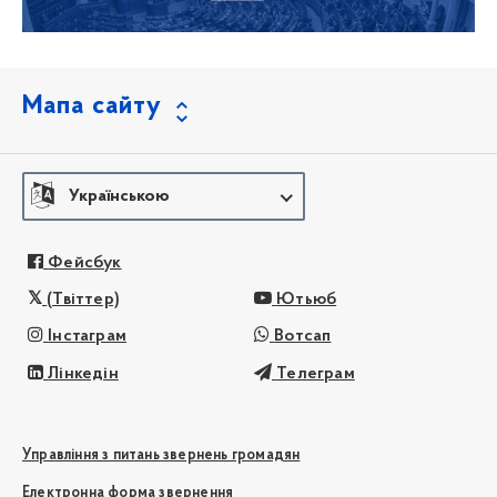
Мапа сайту
Українською
Фейсбук
(Твіттер)
Ютьюб
Інстаграм
Вотсап
Лінкедін
Телеграм
Управління з питань звернень громадян
Електронна форма звернення