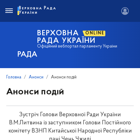
Верховна Рада
України
ВЕРХОВНА
ONLINE
РАДА УКРАЇНИ
Офіційний вебпортал парламенту України
РАДА
Головна
Анонси
Анонси подій
Анонси подій
Зустріч Голови Верховної Ради України
В.М.Литвина із заступником Голови Постійного
комітету ВЗНП Китайської Народної Республіки
пані Чень Чжилі