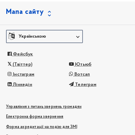
Мапа сайту
Українською
Фейсбук
(Твіттер)
Ютьюб
Інстаграм
Вотсап
Лінкедін
Телеграм
Управління з питань звернень громадян
Електронна форма звернення
Форма акредитації на подію для ЗМІ