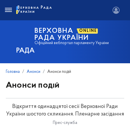
Верховна Рада
України
ВЕРХОВНА
ONLINE
РАДА УКРАЇНИ
Офіційний вебпортал парламенту України
РАДА
Головна
Анонси
Анонси подій
Анонси подій
Відкриття одинадцятої сесії Верховної Ради
України шостого скликання. Пленарне засідання
Прес-служба