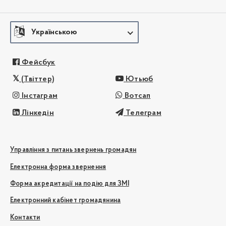
Українською
Фейсбук
(Твіттер)
Ютьюб
Інстаграм
Вотсап
Лінкедін
Телеграм
Управління з питань звернень громадян
Електронна форма звернення
Форма акредитації на подію для ЗМІ
Електронний кабінет громадянина
Контакти