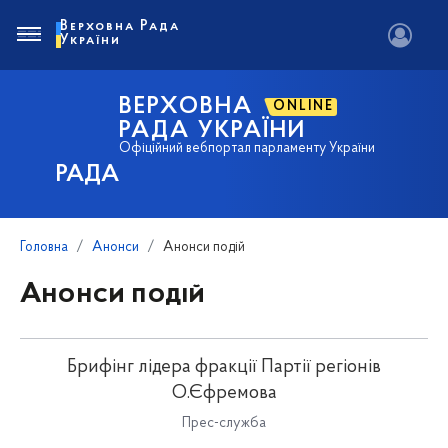
Верховна Рада
України
ВЕРХОВНА
ONLINE
РАДА УКРАЇНИ
Офіційний вебпортал парламенту України
РАДА
Головна
Анонси
Анонси подій
Анонси подій
Брифінг лідера фракції Партії регіонів
О.Єфремова
Прес-служба