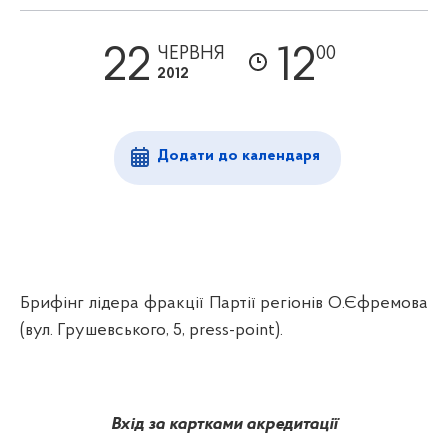
22
12
ЧЕРВНЯ
00
2012
Додати до календаря
Брифінг лідера фракції Партії регіонів О.Єфремова
(вул. Грушевського, 5,
press
-
point
).
Вхід за картками акредитації