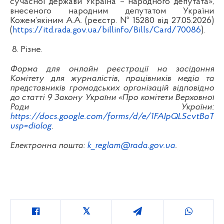
сучасної держави Україна – народного депутата»,
внесеного народним депутатом України
Кожем’якіним А.А. (реєстр. № 15280 від 27.05.2026)
(
https://itd.rada.gov.ua/billinfo/Bills/Card/70086
).
8. Різне.
Форма для онлайн реєстрації на засідання
Комітету для журналістів, працівників медіа та
представників громадських організацій відповідно
до статті 9 Закону України «Про комітети Верховної
Ради України:
https://docs.google.com/forms/d/e/1FAIpQLScvtBa
usp=dialog
.
Електронна пошта:
k_reglam@rada.gov.ua
.