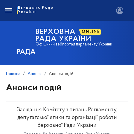
Верховна Рада
України
ВЕРХОВНА
ONLINE
РАДА УКРАЇНИ
Офіційний вебпортал парламенту України
РАДА
Головна
Анонси
Анонси подій
Анонси подій
Засідання Комітету з питань Регламенту,
депутатської етики та організації роботи
Верховної Ради України