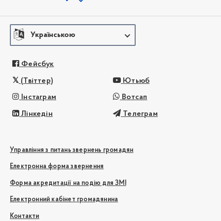
Українською
Фейсбук
(Твіттер)
Ютьюб
Інстаграм
Вотсап
Лінкедін
Телеграм
Управління з питань звернень громадян
Електронна форма звернення
Форма акредитації на подію для ЗМІ
Електронний кабінет громадянина
Контакти