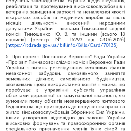
порушень законодавства України щодо лікування,
реабілітації та протезування військовослужбовців і
ветеранів, завищення вартості та неналежної якості
лікарських засобів та медичних виробів за шість
місяців діяльності», внесений народними
депутатами України – членами Тимчасової слідчої
комісії Тимошенко Ю. В. та іншими (всього 13
підписів) (реєстр. № 15293 від 03.06.2026)
(
https://itd.rada.gov.ua/billinfo/Bills/Card/70135
).
5. Про проект Постанови Верховної Ради України
«Про звіт Тимчасової слідчої комісії Верховної Ради
України з питань розслідування можливих фактів
незаконної забудови, самовільного зайняття
земельних ділянок, самовільного будівництва,
зловживань щодо використання коштів і майна, що
перебуває в управлінні суб’єктів управління
об’єктами державної та комунальної власності, які
зумовили появу об’єктів незавершеного житлового
будівництва, що призводить до порушення права на
житло військовослужбовців Збройних Сил України,
інших утворених відповідно до законів України
військових формувань та правоохоронних органів
спеціального призначення, членів їхніх сімей та