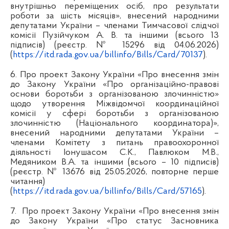
внутрішньо переміщених осіб, про результати
роботи за шість місяців», внесений народними
депутатами України – членами Тимчасової слідчої
комісії Пузійчуком А. В. та іншими (всього 13
підписів) (реєстр. № 15296 від 04.06.2026)
(
https://itd.rada.gov.ua/billinfo/Bills/Card/70137
).
6. Про проект Закону України «Про внесення змін
до Закону України «Про організаційно-правові
основи боротьби з організованою злочинністю»
щодо утворення Міжвідомчої координаційної
комісії у сфері боротьби з організованою
злочинністю (Національного координатора)»,
внесений народними депутатами України –
членами Комітету з питань правоохоронної
діяльності Іонушасом С.К., Павлюком М.В.,
Медяником В.А. та іншими (всього – 10 підписів)
(реєстр. № 13676 від 25.05.2026, повторне перше
читання)
(
https://itd.rada.gov.ua/billinfo/Bills/Card/57165
).
7.
Про проект Закону України «Про внесення змін
до Закону України «Про статус Засновника