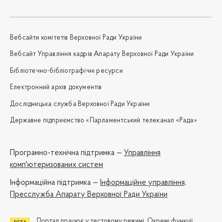
Вебсайти комітетів Верховної Ради України
Вебсайт Управління кадрів Апарату Верховної Ради України
Бібліотечно-бібліографічні ресурси
Електронний архів документів
Дослідницька служба Верховної Ради України
Державне підприємство «Парламентський телеканал «Рада»
Програмно-технічна підтримка —
Управління
комп'ютеризованих систем
Iнформаційна підтримка —
Інформаційне управління,
Пресслужба Апарату Верховної Ради України
Портал працює у тестовому режимі. Окремі функції