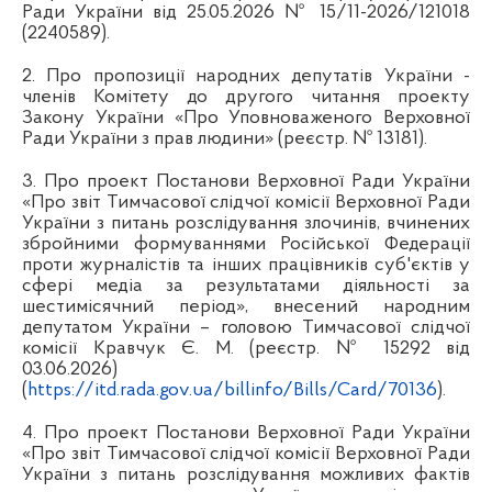
Ради України від 25.05.2026 № 15/11-2026/121018
(2240589).
2. Про пропозиції народних депутатів України -
членів Комітету до другого читання проекту
Закону України «Про Уповноваженого Верховної
Ради України з прав людини» (реєстр. № 13181).
3. Про проект Постанови Верховної Ради України
«Про звіт Тимчасової слідчої комісії Верховної Ради
України з питань розслідування злочинів, вчинених
збройними формуваннями Російської Федерації
проти журналістів та інших працівників суб'єктів у
сфері медіа за результатами діяльності за
шестимісячний період», внесений народним
депутатом України – головою Тимчасової слідчої
комісії Кравчук Є. М. (реєстр. № 15292 від
03.06.2026)
(
https://itd.rada.gov.ua/billinfo/Bills/Card/70136
).
4. Про проект Постанови Верховної Ради України
«Про звіт Тимчасової слідчої комісії Верховної Ради
України з питань розслідування можливих фактів