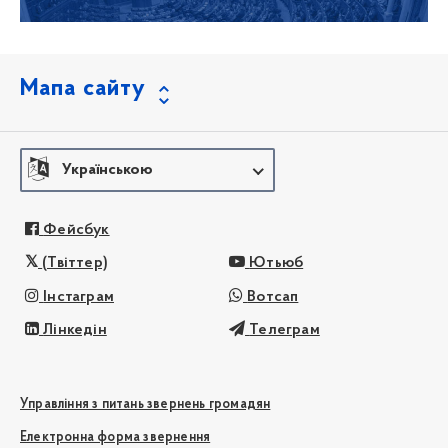
Мапа сайту
Українською
Фейсбук
(Твіттер)
Ютьюб
Інстаграм
Вотсап
Лінкедін
Телеграм
Управління з питань звернень громадян
Електронна форма звернення