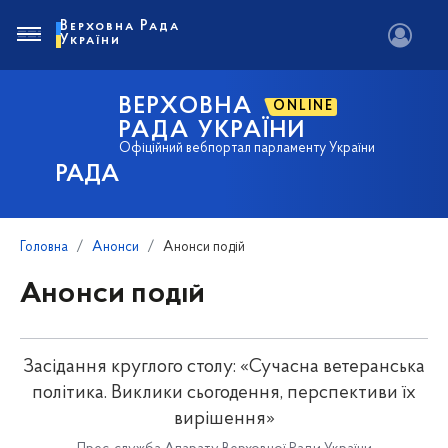
Верховна Рада
України
ВЕРХОВНА
ONLINE
РАДА УКРАЇНИ
Офіційний вебпортал парламенту України
РАДА
Головна
Анонси
Анонси подій
Анонси подій
Засідання круглого столу: «Сучасна ветеранська
політика. Виклики сьогодення, перспективи їх
вирішення»