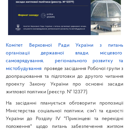
Комітет Верховної Ради України з питань
організації
державної
влади,
місцевого
самоврядування,
регіонального розвитку та
містобудування
проведе засідання Робочої групи з
доопрацювання та підготовки до другого читання
проекту Закону України про основні засади
житлової політики (реєстр. № 12377).
На засіданні планується обговорити пропозиції
Міністерства соціальної політики, сім'ї та єдності
України до Розділу ІV "Прикінцеві та перехідні
положення" щодо питань забезпечення житлом