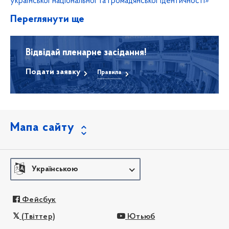
української національної та громадянської ідентичності»
Переглянути ще
Відвідай пленарне засідання!
Подати заявку
Правила
Мапа сайту
Українською
Фейсбук
(Твіттер)
Ютьюб