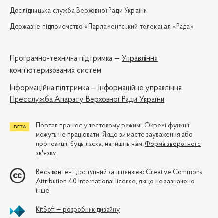
Дослідницька служба Верховної Ради України
Державне підприємство «Парламентський телеканал «Рада»
Програмно-технічна підтримка —
Управління
комп'ютеризованих систем
Iнформаційна підтримка —
Інформаційне управління,
Пресслужба Апарату Верховної Ради України
Портал працює у тестовому режимі. Окремі функції
можуть не працювати. Якщо ви маєте зауваження або
пропозиції, будь ласка, напишіть нам:
Форма зворотного
зв'язку
Весь контент доступний за ліцензією
Creative Commons
Attribution 4.0 International license
, якщо не зазначено
інше
KitSoft — розробник дизайну