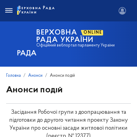
Верховна Рада
України
ВЕРХОВНА
ONLINE
РАДА УКРАЇНИ
Офіційний вебпортал парламенту України
РАДА
Головна
Анонси
Анонси подій
Анонси подій
Засідання Робочої групи з доопрацювання та
підготовки до другого читання проекту Закону
України про основні засади житлової політики
(реєстр. № 12377)