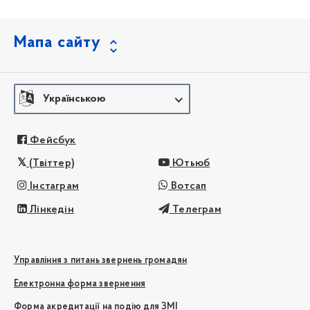
Мапа сайту
Українською
Фейсбук
(Твіттер)
Ютьюб
Інстаграм
Вотсап
Лінкедін
Телеграм
Управління з питань звернень громадян
Електронна форма звернення
Форма акредитації на подію для ЗМІ