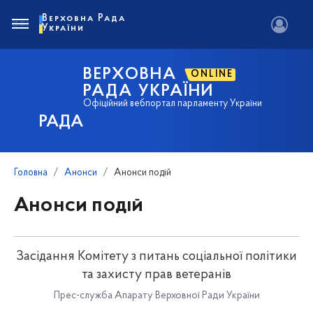
Верховна Рада
України
ВЕРХОВНА
ONLINE
РАДА УКРАЇНИ
Офіційний вебпортал парламенту України
РАДА
Головна
Анонси
Анонси подій
Анонси подій
Засідання Комітету з питань соціальної політики
та захисту прав ветеранів
Прес-служба Апарату Верховної Ради України