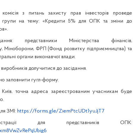
 комісія з питань захисту прав інвесторів проведе
ї групи на тему: «Кредити 5% для ОПК та зміни до
ов».
ання: представники Міністерства фінансів,
, Міноборони, ФРП (Фонд розвитку підприємництва) та
тральні органи виконавчої влади.
виробників долучитися до засідання.
но заповнити гугл-форму.
 Київ, точна адреса зареєстрованим учасникам буде
о.
ля ЗМІ:
https://forms.gle/ZiemPtcUDt1yuJjT7
страції для представників ОПК:
/yxm8VwZvRePqUbig6