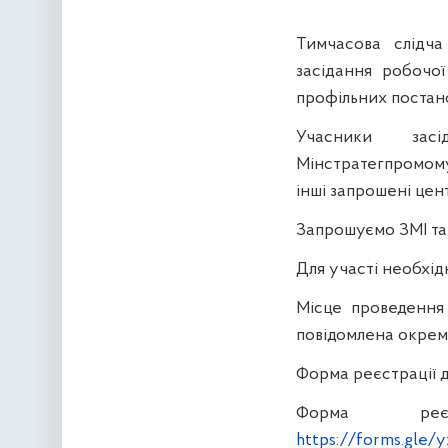
Тимчасова слідча
засідання робочо
профільних постан
Учасники засід
Мінстратегпромому
інші запрошені цен
Запрошуємо ЗМІ та 
Для участі необхід
Місце проведення
повідомлена окрем
Форма реєстрації д
Форма реє
https://forms.gle