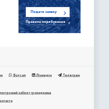
Подати заявку
Правила
перебування
ам
Вотсап
Лінкедін
Телеграм
лектронний кабінет громадянина
онтакти