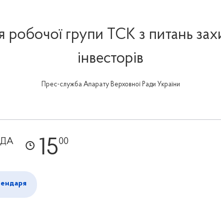
я робочої групи ТСК з питань зах
інвесторів
Прес-служба Апарату Верховної Ради України
15
АДА
00
лендаря