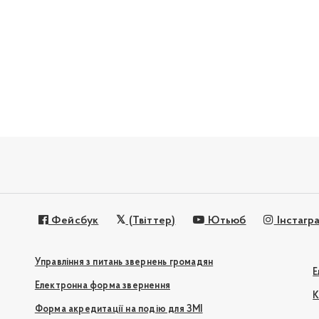
Фейсбук
(Твіттер)
Ютьюб
Інстагр
Управління з питань звернень громадян
Е
Електронна форма звернення
К
Форма акредитації на подію для ЗМІ