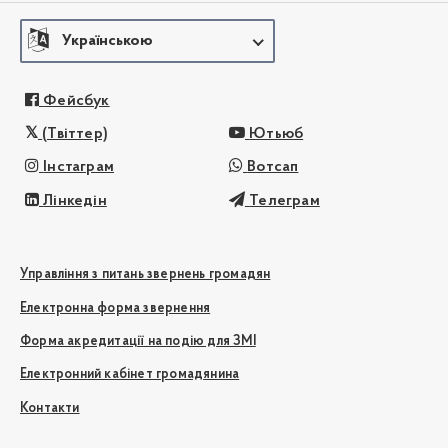
Українською
Фейсбук
(Твіттер)
Ютьюб
Інстаграм
Вотсап
Лінкедін
Телеграм
Управління з питань звернень громадян
Електронна форма звернення
Форма акредитації на подію для ЗМІ
Електронний кабінет громадянина
Контакти