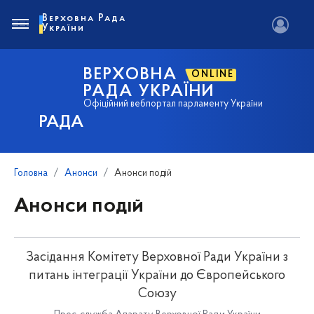
Верховна Рада
України
ВЕРХОВНА
ONLINE
РАДА УКРАЇНИ
Офіційний вебпортал парламенту України
РАДА
Головна
Анонси
Анонси подій
Анонси подій
Засідання Комітету Верховної Ради України з
питань інтеграції України до Європейського
Союзу