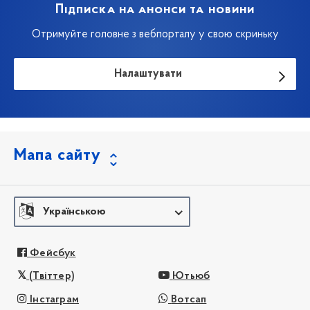
Підписка на анонси та новини
Отримуйте головне з вебпорталу у свою скриньку
Налаштувати
Мапа сайту
Українською
Фейсбук
(Твіттер)
Ютьюб
Інстаграм
Вотсап