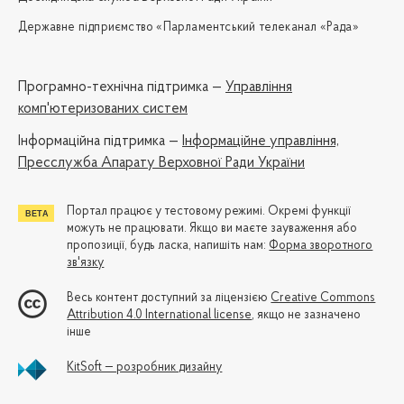
Державне підприємство «Парламентський телеканал «Рада»
Програмно-технічна підтримка —
Управління
комп'ютеризованих систем
Iнформаційна підтримка —
Інформаційне управління,
Пресслужба Апарату Верховної Ради України
Портал працює у тестовому режимі. Окремі функції
можуть не працювати. Якщо ви маєте зауваження або
пропозиції, будь ласка, напишіть нам:
Форма зворотного
зв'язку
Весь контент доступний за ліцензією
Creative Commons
Attribution 4.0 International license
, якщо не зазначено
інше
KitSoft — розробник дизайну