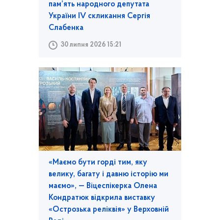
пам’ять народного депутата
України IV скликання Сергія
Слабенка
30 липня 2026 15:21
«Маємо бути горді тим, яку
велику, багату і давню історію ми
маємо», — Віцеспікерка Олена
Кондратюк відкрила виставку
«Острозька реліквія» у Верховній