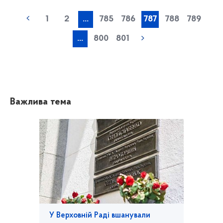
1
2
...
785
786
787
788
789
...
800
801
Важлива тема
У Верховній Раді вшанували