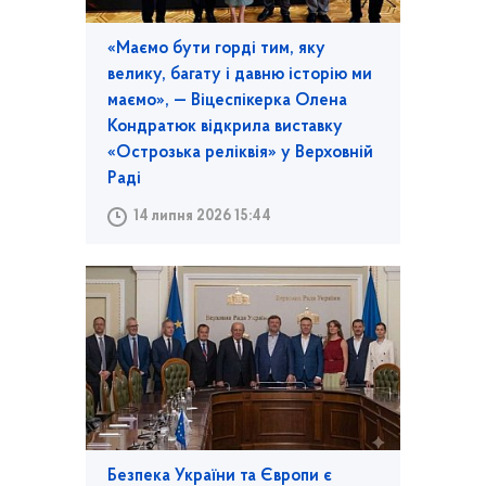
«Маємо бути горді тим, яку
велику, багату і давню історію ми
маємо», — Віцеспікерка Олена
Кондратюк відкрила виставку
«Острозька реліквія» у Верховній
Раді
14 липня 2026 15:44
Безпека України та Європи є