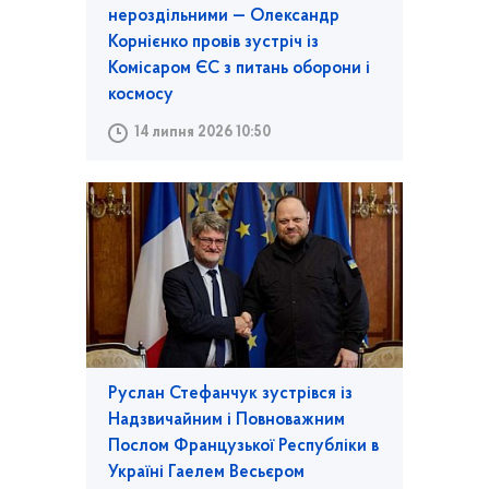
нероздільними — Олександр
Корнієнко провів зустріч із
Комісаром ЄС з питань оборони і
космосу
14 липня 2026 10:50
Руслан Стефанчук зустрівся із
Надзвичайним і Повноважним
Послом Французької Республіки в
Україні Гаелем Весьєром