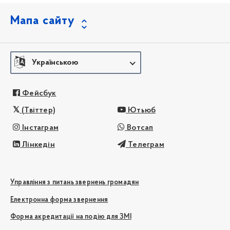
Мапа сайту
Українською
Фейсбук
(Твіттер)
Ютьюб
Інстаграм
Вотсап
Лінкедін
Телеграм
Управління з питань звернень громадян
Електронна форма звернення
Форма акредитації на подію для ЗМІ