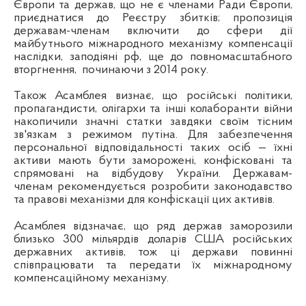
Європи та держав, що не є членами Ради Європи,
приєднатися до Реєстру збитків; пропозиція
державам-членам включити до сфери дії
майбутнього міжнародного механізму компенсації
наслідки, заподіяні рф, ще до повномасштабного
вторгнення, починаючи з 2014 року.
Також Асамблея визнає, що російські політики,
пропагандисти, олігархи та інші колаборанти війни
накопичили значні статки завдяки своїм тісним
зв'язкам з режимом путіна. Для забезпечення
персональної відповідальності таких осіб
—
їхні
активи мають бути заморожені, конфісковані та
спрямовані на відбудову України. Державам-
членам рекомендується розробити законодавство
та правові механізми для конфіскації цих активів.
Асамблея відзначає, що ряд держав заморозили
близько 300 мільярдів доларів США російських
державних активів, тож ці держави повинні
співпрацювати та передати їх міжнародному
компенсаційному механізму.