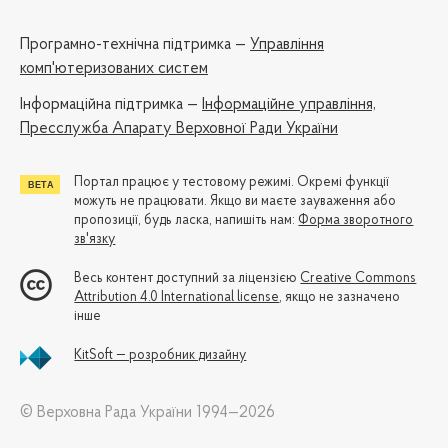
Програмно-технічна підтримка —
Управління
комп'ютеризованих систем
Iнформаційна підтримка —
Інформаційне управління,
Пресслужба Апарату Верховної Ради України
Портал працює у тестовому режимі. Окремі функції
можуть не працювати. Якщо ви маєте зауваження або
пропозиції, будь ласка, напишіть нам:
Форма зворотного
зв'язку
Весь контент доступний за ліцензією
Creative Commons
Attribution 4.0 International license
, якщо не зазначено
інше
KitSoft — розробник дизайну
© Верховна Рада України 1994—2026