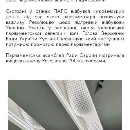
сесії Парламентської асамблеї Ради Європи.
Сьогодні у стінах ПАРЄ відбувся «український
день», під час якого парламентарії розглянули
важливу
Р
езолюцію щодо підтримки відбудови
України. Участь у засіданні, окрім української
парламентської делегації, взяв Голова Верховної
Ради України Руслан Стефанчук, який виступив із
потужною промовою перед парламентаріями.
Парламентська асамблея Ради Європи підтримала
вищезазначену Резолюцію
134-ма голосами.