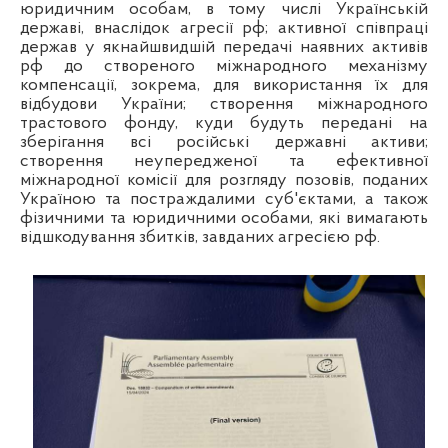
юридичним особам, в тому числі Українській
державі, внаслідок агресії рф; активної співпраці
держав у якнайшвидшій передачі наявних активів
рф до створеного міжнародного механізму
компенсації, зокрема, для використання їх для
відбудови України; створення міжнародного
трастового фонду, куди будуть передані на
зберігання всі російські державні активи;
створення неупередженої та ефективної
міжнародної комісії для розгляду позовів, поданих
Україною та постраждалими суб'єктами, а також
фізичними та юридичними особами, які вимагають
відшкодування збитків, завданих агресією рф.