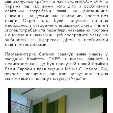
зіштовхнулись країни під час пандемії COVID-19 та
Україна під час війни, коли діти з особливими
освітніми потребами пішли на дистанційне
навчання і на деякий час залишались просто без
освіти. Окрім того, були порушені питання
необхідності створення спеціальних шкіл для дітей
зі спецпотребами та перегляду навчальних програм
і оцінювання навчання, щоб зосередити увагу на
здібностях та інтересах дітей з особливими
освітніми потребами.
Парламентарка Євгенія Кравчук взяла участь у
засіданні Комітету ПАРЄ з питань рівності і
недискримінації, де був присутній новий Комісар
Ради Європи з прав людини Майкл ОʼФлаерті. Він,
зокрема, повідомив, що вже наступного тижня
матиме візит в новому статусі до України.