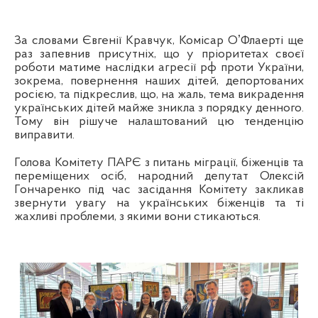
За словами Євгенії Кравчук, Комісар ОʼФлаерті ще
раз запевнив присутніх, що у пріоритетах своєї
роботи матиме наслідки агресії рф проти України,
зокрема, повернення наших дітей, депортованих
росією, та підкреслив, що, на жаль, тема викрадення
українських дітей майже зникла з порядку денного.
Тому він рішуче налаштований цю тенденцію
виправити.
Голова Комітету ПАРЄ з питань міграції, біженців та
переміщених осіб
, народний депутат
Олексій
Гончаренко під час засідання Комітету закликав
звернути увагу на українських біженців та ті
жахливі проблеми, з якими вони стикаються.