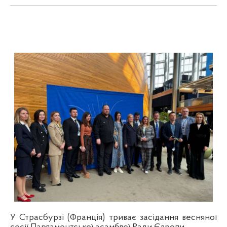
У Страсбурзі (Франція) триває засідання весняної