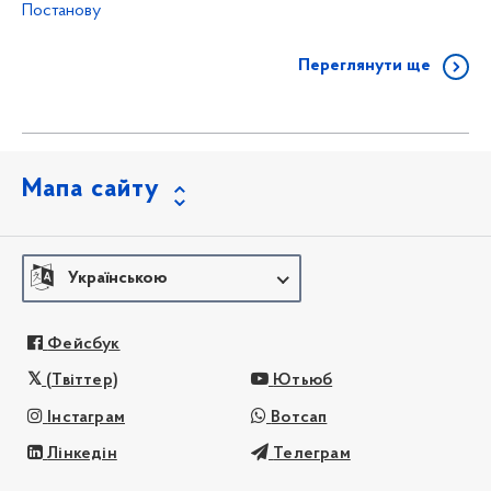
Постанову
Переглянути ще
Мапа сайту
Українською
Фейсбук
(Твіттер)
Ютьюб
Інстаграм
Вотсап
Лінкедін
Телеграм