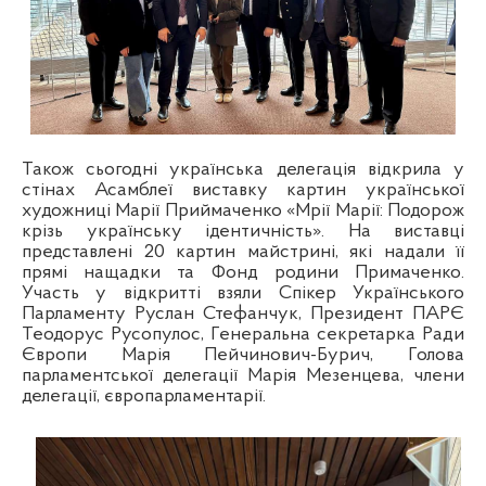
Також сьогодні українська делегація відкрила у
стінах Асамблеї виставку картин української
художниці Марії Приймаченко «Мрії Марії: Подорож
крізь українську ідентичність». На виставці
представлені 20 картин
майстрині
, які надали її
прямі нащадки та Фонд родини Примаченко.
Участь у відкритті взяли Спікер Українського
Парламенту Руслан Стефанчук, Президент ПАРЄ
Теодорус Русопулос, Генеральна секретарка Ради
Європи Марія Пейчинович-Бурич, Голова
парламентської делегації Марія Мезенцева, члени
делегації, європарламентарії.