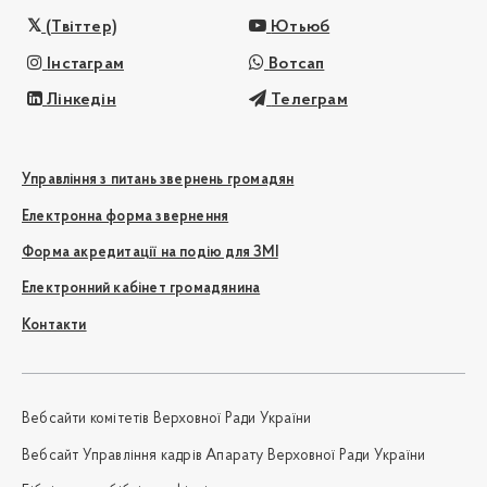
(Твіттер)
Ютьюб
Інстаграм
Вотсап
Лінкедін
Телеграм
Управління з питань звернень громадян
Електронна форма звернення
Форма акредитації на подію для ЗМІ
Електронний кабінет громадянина
Контакти
Вебсайти комітетів Верховної Ради України
Вебсайт Управління кадрів Апарату Верховної Ради України