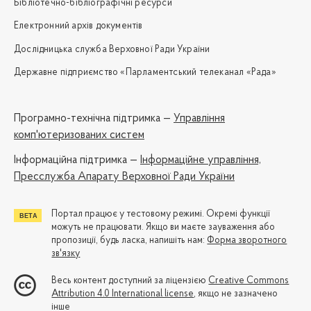
Бібліотечно-бібліографічні ресурси
Електронний архів документів
Дослідницька служба Верховної Ради України
Державне підприємство «Парламентський телеканал «Рада»
Програмно-технічна підтримка —
Управління
комп'ютеризованих систем
Iнформаційна підтримка —
Інформаційне управління,
Пресслужба Апарату Верховної Ради України
Портал працює у тестовому режимі. Окремі функції
можуть не працювати. Якщо ви маєте зауваження або
пропозиції, будь ласка, напишіть нам:
Форма зворотного
зв'язку
Весь контент доступний за ліцензією
Creative Commons
Attribution 4.0 International license
, якщо не зазначено
інше