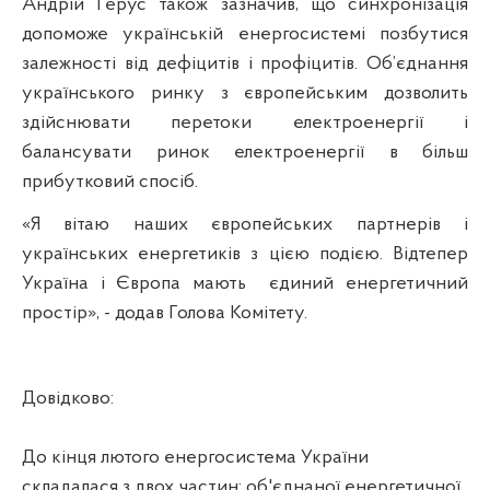
Андрій Герус також зазначив, що синхронізація
допоможе українській енергосистемі позбутися
залежності від дефіцитів і профіцитів. Об’єднання
українського ринку з європейським дозволить
здійснювати перетоки електроенергії і
балансувати ринок електроенергії в більш
прибутковий спосіб.
«Я вітаю наших європейських партнерів і
українських енергетиків з цією подією. Відтепер
Україна і Європа мають
єдиний енергетичний
простір», - додав Голова Комітету.
Довідково:
До кінця лютого енергосистема України
складалася з двох частин: об'єднаної енергетичної