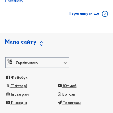
Постанову
Переглянути ще
Мапа сайту
Українською
Фейсбук
(Твіттер)
Ютьюб
Інстаграм
Вотсап
Лінкедін
Телеграм