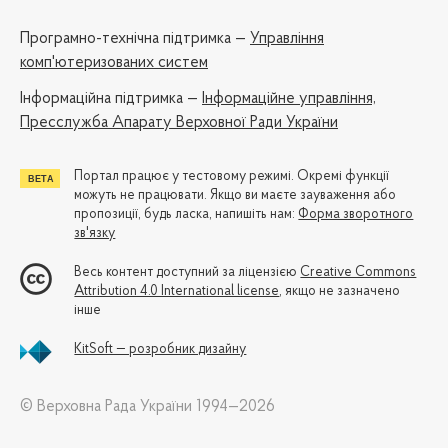
Програмно-технічна підтримка —
Управління
комп'ютеризованих систем
Iнформаційна підтримка —
Інформаційне управління,
Пресслужба Апарату Верховної Ради України
Портал працює у тестовому режимі. Окремі функції
можуть не працювати. Якщо ви маєте зауваження або
пропозиції, будь ласка, напишіть нам:
Форма зворотного
зв'язку
Весь контент доступний за ліцензією
Creative Commons
Attribution 4.0 International license
, якщо не зазначено
інше
KitSoft — розробник дизайну
© Верховна Рада України 1994—2026