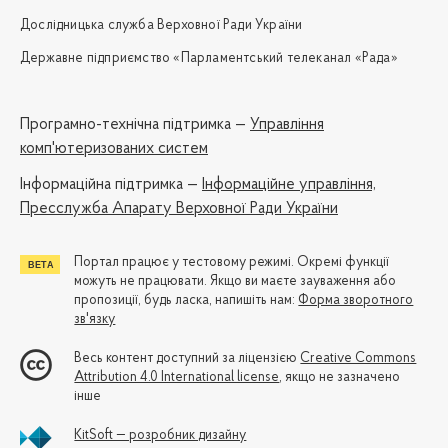
Дослідницька служба Верховної Ради України
Державне підприємство «Парламентський телеканал «Рада»
Програмно-технічна підтримка —
Управління
комп'ютеризованих систем
Iнформаційна підтримка —
Інформаційне управління,
Пресслужба Апарату Верховної Ради України
Портал працює у тестовому режимі. Окремі функції
можуть не працювати. Якщо ви маєте зауваження або
пропозиції, будь ласка, напишіть нам:
Форма зворотного
зв'язку
Весь контент доступний за ліцензією
Creative Commons
Attribution 4.0 International license
, якщо не зазначено
інше
KitSoft — розробник дизайну