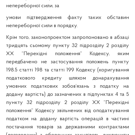
непереборної сили, за
умови підтвердження факту таких обставин
непереборної сили в порядку.
Крім того, законопроектом запропоновано в абзаці
тридцять сьомому пункту 32 підрозділу 2 розділу
XX “Перехідні положення” Кодексу, яким
передбачено не застосування положень пункту
198.5 статті 198 та статті 199 Кодексу (коригування
податкового кредиту шляхом донарахування
умовних податкових зобов’язань з податку на
додану вартість) до зазначених в підпунктах 4 та 5
пункту 32 підрозділу 2 розділу XX “Перехідні
положення” Кодексу звільнених від оподаткування
податком на додану вартість операцій в частині
постачання товарів за державними контрактами