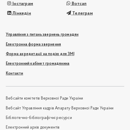
Інстаграм
Вотсап
Лінкедін
Телеграм
Управління з питань звернень громадян
Електронна форма звернення
Форма акредитації на подію для ЗМІ
Електронний кабінет громадянина
Контакти
Вебсайти комітетів Верховної Ради України
Вебсайт Управління кадрів Апарату Верховної Ради України
Бібліотечно-бібліографічні ресурси
Електронний архів документів