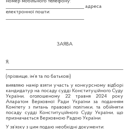
номер мобільного телефону:
__________________________________ адреса
електронної пошти:
__________________________________
ЗАЯВА
Я,
______________________________________________________
(прізвище, ім’я та по батькові)
виявляю намір взяти участь у конкурсному відборі
кандидатур на посаду судді Конституційного Суду
України, оголошеному 22 травня 2024 року
Апаратом Верховної Ради України за поданням
Комітету з питань правової політики, та обійняти
посаду судді Конституційного Суду України, що
призначається Верховною Радою України.
У зв’язку з цим подаю необхідні документи: