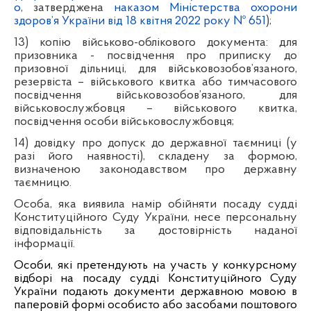
о
, затверджена
наказом Міністерства охорони
здоров’я України від 18 квітня 2022 року № 651
);
13) копію військово-облікового документа: для
призовника - посвідчення про приписку до
призовної дільниці, для військовозобов’язаного,
резервіста – військового квитка або тимчасового
посвідчення військовозобов’язаного, для
військовослужбовця – військового квитка,
посвідчення особи військовослужбовця;
14) довідку про допуск до державної таємниці (у
разі його наявності), складену за формою,
визначеною законодавством про державну
таємницю.
Особа, яка виявила намір обійняти посаду судді
Конституційного Суду України, несе персональну
відповідальність за достовірність наданої
інформації.
Особи, які претендують на участь у конкурсному
відборі на посаду судді Конституційного Суду
України подають документи державною мовою в
паперовій формі особисто або засобами поштового