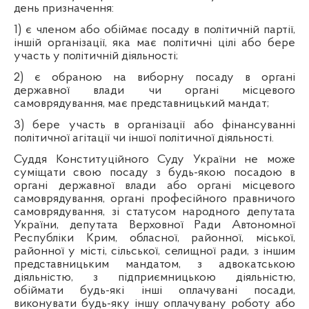
день призначення:
1) є членом або обіймає посаду в політичній партії,
іншій організації, яка має політичні цілі або бере
участь у політичній діяльності;
2) є обраною на виборну посаду в органі
державної влади чи органі місцевого
самоврядування, має представницький мандат;
3) бере участь в організації або фінансуванні
політичної агітації чи іншої політичної діяльності.
Суддя Конституційного Суду України не може
суміщати свою посаду з будь-якою посадою в
органі державної влади або органі місцевого
самоврядування, органі професійного правничого
самоврядування, зі статусом народного депутата
України, депутата Верховної Ради Автономної
Республіки Крим, обласної, районної, міської,
районної у місті, сільської, селищної ради, з іншим
представницьким мандатом, з адвокатською
діяльністю, з підприємницькою діяльністю,
обіймати будь-які інші оплачувані посади,
виконувати будь-яку іншу оплачувану роботу або