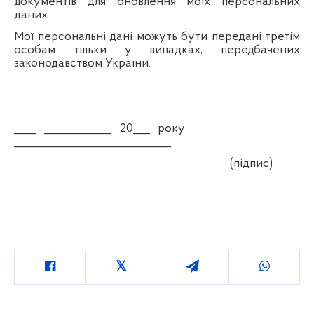
документів для оновлення моїх персональних
даних.
Мої персональні дані можуть бути передані третім
особам тільки у випадках, передбачених
законодавством України.
____ ____________ 20___ року
____________________________
(підпис)