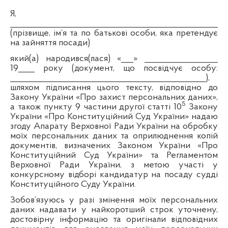
Я,
______________________________________________________
(прізвище, ім’я та по батькові особи, яка претендує
на зайняття посади)
який(а) народився(лася) «___» __________________
19____ року (документ, що посвідчує особу:
________________________________________________),
шляхом підписання цього тексту, відповідно до
Закону України «Про захист персональних даних»,
5
а також пункту 9 частини другої статті 10
Закону
України «Про Конституційний Суд України» надаю
згоду Апарату Верховної Ради України на обробку
моїх персональних даних та оприлюднення копій
документів, визначених Законом України «Про
Конституційний Суд України» та Регламентом
Верховної Ради України, з метою участі у
конкурсному відборі кандидатур на посаду судді
Конституційного Суду України.
Зобов’язуюсь у разі змінення моїх персональних
даних надавати у найкоротший строк уточнену,
достовірну інформацію та оригінали відповідних