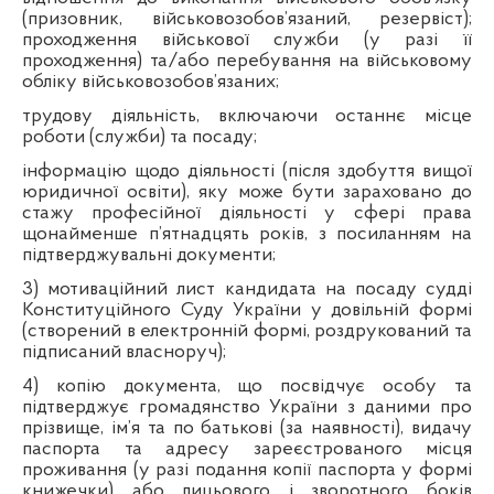
(призовник, військовозобов’язаний, резервіст);
проходження військової служби (у разі її
проходження) та/або перебування на військовому
обліку військовозобов’язаних;
трудову діяльність, включаючи останнє місце
роботи (служби) та посаду;
інформацію щодо діяльності (після здобуття вищої
юридичної освіти), яку може бути зараховано до
стажу професійної діяльності у сфері права
щонайменше п’ятнадцять років, з посиланням на
підтверджувальні документи;
3) мотиваційний лист кандидата на посаду судді
Конституційного Суду України у довільній формі
(створений в електронній формі, роздрукований та
підписаний власноруч);
4) копію документа, що посвідчує особу та
підтверджує громадянство України з даними про
прізвище, ім’я та по батькові (за наявності), видачу
паспорта та адресу зареєстрованого місця
проживання (у разі подання копії паспорта у формі
книжечки) або лицьового і зворотного боків