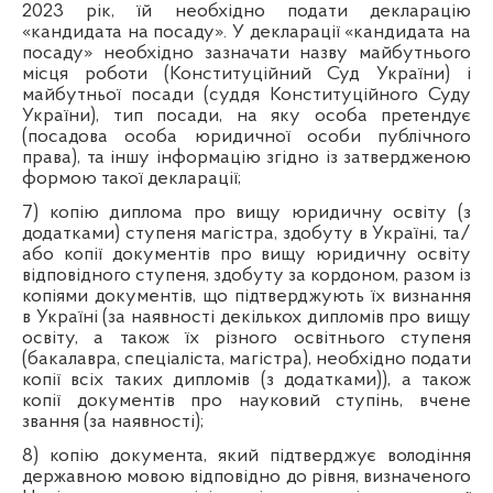
2023 рік, їй необхідно подати декларацію
«кандидата на посаду». У декларації «кандидата на
посаду» необхідно зазначати назву майбутнього
місця роботи (Конституційний Суд України) і
майбутньої посади (суддя Конституційного Суду
України), тип посади, на яку особа претендує
(посадова особа юридичної особи публічного
права), та іншу інформацію згідно із затвердженою
формою такої декларації;
7) копію диплома про вищу юридичну освіту (з
додатками) ступеня магістра, здобуту в Україні, та/
або копії документів про вищу юридичну освіту
відповідного ступеня, здобуту за кордоном, разом із
копіями документів, що підтверджують їх визнання
в Україні (за наявності декількох дипломів про вищу
освіту, а також їх різного освітнього ступеня
(бакалавра, спеціаліста, магістра), необхідно подати
копії всіх таких дипломів (з додатками)), а також
копії документів про науковий ступінь, вчене
звання (за наявності);
8) копію документа, який підтверджує володіння
державною мовою відповідно до рівня, визначеного