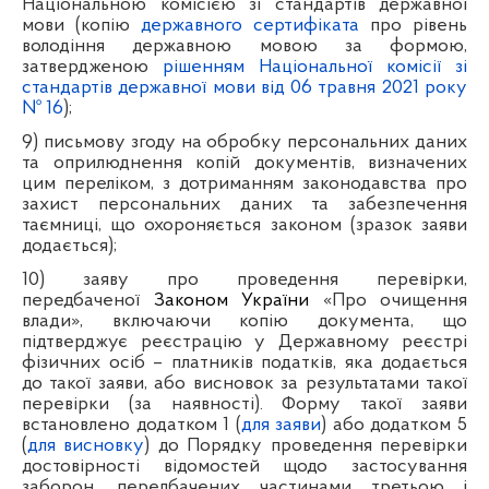
Національною комісією зі стандартів державної
мови (копію
державного сертифіката
про рівень
володіння державною мовою за формою,
затвердженою
рішенням Національної комісії зі
стандартів державної мови від 06 травня 2021 року
№ 16
);
9) письмову згоду на обробку персональних даних
та оприлюднення копій документів, визначених
цим переліком, з дотриманням законодавства про
захист персональних даних та забезпечення
таємниці, що охороняється законом (зразок заяви
додається);
10) заяву про проведення перевірки,
передбаченої
Законом України
«Про очищення
влади», включаючи копію документа, що
підтверджує реєстрацію у Державному реєстрі
фізичних осіб – платників податків, яка додається
до такої заяви, або висновок за результатами такої
перевірки (за наявності). Форму такої заяви
встановлено додатком 1 (
для заяви
) або додатком 5
(
для висновку
) до Порядку проведення перевірки
достовірності відомостей щодо застосування
заборон, передбачених частинами третьою і