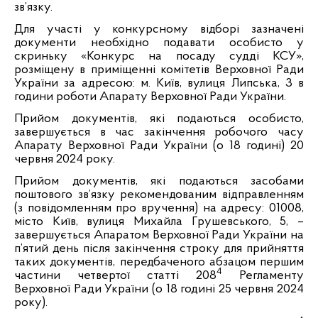
зв’язку.
Для участі у конкурсному відборі зазначені
документи необхідно подавати особисто у
скриньку «Конкурс на посаду судді КСУ»,
розміщену в приміщенні комітетів Верховної Ради
України за адресою: м. Київ, вулиця Липська, 3 в
години роботи Апарату Верховної Ради України.
Прийом документів, які подаються особисто,
завершується в час закінчення робочого часу
Апарату Верховної Ради України (о 18 годині) 20
червня 2024 року.
Прийом документів, які подаються засобами
поштового зв’язку рекомендованим відправленням
(з повідомленням про вручення) на адресу: 01008,
місто Київ, вулиця Михайла Грушевського, 5, –
завершується Апаратом Верховної Ради України на
п’ятий день після закінчення строку для прийняття
таких документів, передбаченого абзацом першим
4
частини четвертої статті 208
Регламенту
Верховної Ради України (о 18 годині 25 червня 2024
року).