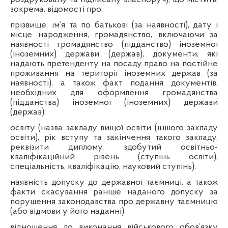
зокрема, відомості про:
прізвище, ім’я та по батькові (за наявності), дату і
місце народження, громадянство, включаючи за
наявності громадянство (підданство) іноземної
(іноземних) держави (держав), документи, які
надають претенденту на посаду право на постійне
проживання на території іноземних держав (за
наявності), а також факт подання документів,
необхідних для оформлення громадянства
(підданства) іноземної (іноземних) держави
(держав);
освіту (назва закладу вищої освіти (іншого закладу
освіти), рік вступу та закінчення такого закладу,
реквізити диплому, здобутий освітньо-
кваліфікаційний рівень (ступінь освіти),
спеціальність, кваліфікацію, науковий ступінь);
наявність допуску до державної таємниці, а також
факти скасування раніше наданого допуску за
порушення законодавства про державну таємницю
(або відмови у його наданні);
відношення до виконання військового обов’язку