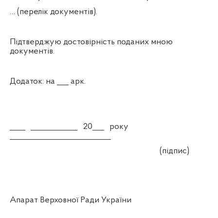
… (перелік документів).
Підтверджую достовірність поданих мною
документів.
Додаток: на ___ арк.
____ ____________ 20___ року
__________________________
(підпис)
Апарат Верховної Ради України