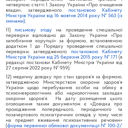
четвертою статті 1 Закону України «Про очищення
влади», затвердженого
постановою Кабінету
Міністрів України від 16 жовтня 2014 року № 563 (із
змінами)
;
11)
письмову згоду
на проведення спеціальної
перевірки відповідно до Закону України «Про
запобігання корупції» за формою, встановленою
додатком 1 до Порядку проведення спеціальної
перевірки, затвердженого
постановою Кабінету
Міністрів України від 25 березня 2015 року № 171
(в
редакції постанови Кабінету Міністрів України від
27 серпня 2022 року № 959);
12) медичну довідку про стан здоров’я за формою,
затвердженою Міністерством охорони здоров’я
України щодо перебування особи на обліку в
психоневрологічних або наркологічних закладах
охорони здоров’я.
На дату розміщення цього
оголошення таким документом є «Довідка про
проходження попереднього, періодичного та
позачергового психіатричних оглядів, у тому числі
на предмет вживання психоактивних речовин»
(
форма первинної облікової документації № 100-2/