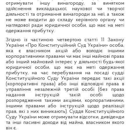
отримувати іншу винагороду, за винятком
здійснення викладацької, наукової чи творчої
діяльності та отримання винагороди за неї, а також
не може входити до складу керівного органу чи
наглядової ради юридичної особи, що має на меті
одержання прибутку.
Згідно із частиною четвертою статті 11 Закону
України «Про Конституційний Суд України» особа,
яка є власником акцій або володіє іншими
корпоративними правами чи має інші майнові права
або інший майновий інтерес у діяльності будь-якої
юридичної особи, що має на меті одержання
прибутку, на час перебування на посаді судді
Конституційного Суду України передає такі акції
(корпоративні права) або інші відповідні права в
управління незалежній третій особі (без права
надання інструкцій такій особі щодо
розпорядження такими акціями, корпоративними,
іншими правами або інструкцій щодо реалізації
прав, які з них виникають). Суддя Конституційного
Суду України може отримувати відсотки, дивіденди
та інші пасивні доходи від майна, власником якого
він є.