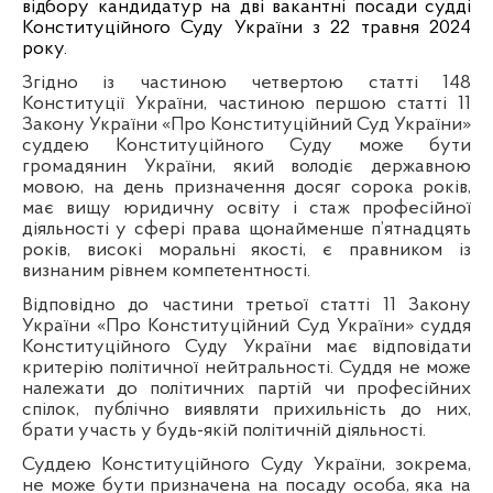
відбору кандидатур на дві вакантні посади судді
Конституційного Суду України з 22 травня 2024
року.
Згідно із частиною четвертою статті 148
Конституції України, частиною першою статті 11
Закону України «Про Конституційний Суд України»
суддею Конституційного Суду може бути
громадянин України, який володіє державною
мовою, на день призначення досяг сорока років,
має вищу юридичну освіту і стаж професійної
діяльності у сфері права щонайменше п’ятнадцять
років, високі моральні якості, є правником із
визнаним рівнем компетентності.
Відповідно до частини третьої статті 11 Закону
України «Про Конституційний Суд України» суддя
Конституційного Суду України має відповідати
критерію політичної нейтральності. Суддя не може
належати до політичних партій чи професійних
спілок, публічно виявляти прихильність до них,
брати участь у будь-якій політичній діяльності.
Суддею Конституційного Суду України, зокрема,
не може бути призначена на посаду особа, яка на