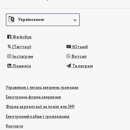
Українською
Фейсбук
(Твіттер)
Ютьюб
Інстаграм
Вотсап
Лінкедін
Телеграм
Управління з питань звернень громадян
Електронна форма звернення
Форма акредитації на подію для ЗМІ
Електронний кабінет громадянина
Контакти