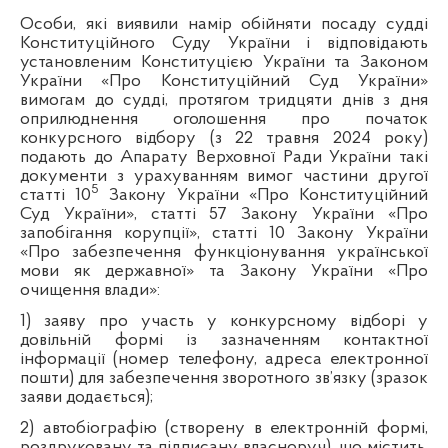
Особи, які виявили намір обійняти посаду судді
Конституційного Суду України і відповідають
установленим Конституцією України та Законом
України «Про Конституційний Суд України»
вимогам до судді, протягом тридцяти днів з дня
оприлюднення оголошення про початок
конкурсного відбору (з 22 травня 2024 року)
подають до Апарату Верховної Ради України такі
документи з урахуванням вимог частини другої
5
статті 10
Закону України «Про Конституційний
Суд України», статті 57 Закону України «Про
запобігання корупції», статті 10 Закону України
«Про забезпечення функціонування української
мови як державної» та Закону України «Про
очищення влади»:
1) заяву про участь у конкурсному відборі у
довільній формі із зазначенням контактної
інформації (номер телефону, адреса електронної
пошти) для забезпечення зворотного зв’язку (зразок
заяви додається);
2) автобіографію (створену в електронній формі,
роздруковану та підписану власноруч), що містить,