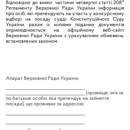
4
Відповідно до вимог частини четвертої статті 208
Регламенту Верховної Ради України інформація
про осіб, які претендують на участь у конкурсному
відборі на посаду судді Конституційного Суду
України, разом із копіями поданих документів
оприлюднюється на офіційному веб-сайті
Верховної Ради України з урахуванням обмежень,
встановлених законом.
Апарат Верховної Ради України
__________________________________
__________________________________ (прізвище, ім’я та
по батькові особи, яка претендує на зайняття
посади), що проживає за адресою:
__________________________________
__________________________________