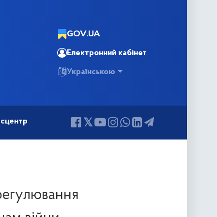
GOV.UA
Електронний кабінет
Українською
сцентр
врегулювання