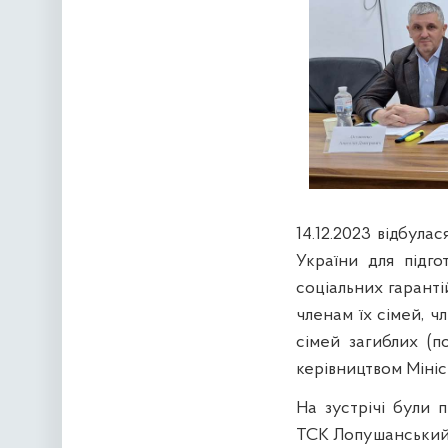
14.12.2023 відбула
України для підг
соціальних гаранті
членам їх сімей, ч
сімей загиблих (п
керівництвом Мініс
На зустрічі були 
ТСК Лопушанський А