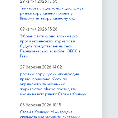
29 квітня 2026 17:55
Тимчасова слідча комісія досліджує
ризики корупційних проявів у
Вищому антикорупційному суді
09 квітня 2026 15:26
Зібрані факти щодо злочинів рф
проти українських журналістів
будуть представлені на сесії
Парламентської асамблеї ОБСЄ в
Гаазі
27 березня 2026 14:02
росіяни, порушуючи міжнародне
право, прицільно б’ють по
українських та іноземних
журналістах. Маємо протидіяти
цьому на всіх рівнях: Євгенія Кравчук
05 березня 2026 10:15
Євгенія Кравчук: Міжнародна
спільнота має засудити системну