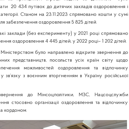
бати
20 434 путівок до дитячих закладів оздоровлення і
атегорії. Станом на 23.11.2023 спрямовано кошти у сумі
 для забезпечення оздоровлення 5 825 дітей.
акі заклади (без експерименту) у 2021 році спрямовано
ння оздоровлення 4 445 дітей, у 2022 році– 1 202 дітей.
і Міністерством було направлено відкрите звернення до
чних представництв, посольств усіх країн світу щодо
зпечення можливостей оздоровлення та відпочинку
 у зв’язку з воєнним вторгненням в Україну російської
звернення до Мінсоцполітики, МЗС, Нацсоцслужби
ння стосовно організації оздоровлення та відпочинку
за кордоном.