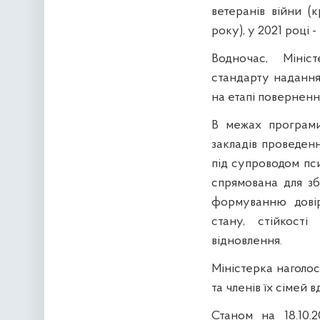
ветеранів війни (
року), у 2021 році -
Водночас, Мініс
стандарту надання 
на етапі поверненн
В межах програми
закладів проведен
під супроводом пси
спрямована для зб
формуванню довірл
стану, стійкості
відновлення.
Міністерка наголос
та членів їх сімей 
Станом на 18.10.