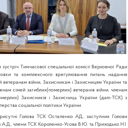
ся зустріч Тимчасової спеціальної комісії Верховної Ради
отовки та комплексного врегулювання питань надання
й ветеранам війни, Захисникам і Захисницям України та
ленам сімей загиблих(померлих) ветеранів війни, членам
омерлих) Захисників і Захисниць України (далі-ТСК) з
терства соціальної політики України.
присутні Голова ТСК Остапенко АД., заступник Голови
.Д., члени ТСК Короленко-Усова В.Ю. та Приходько Н.І.