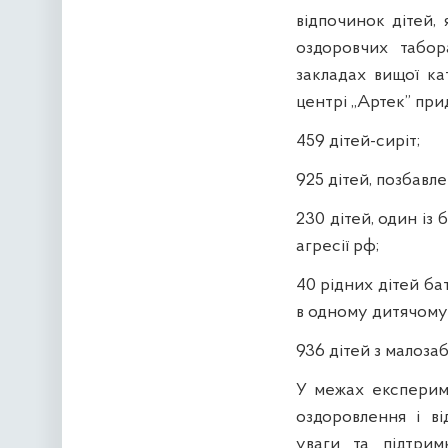
відпочинок дітей, 
оздоровчих табор
закладах вищої кат
центрі ,,Артек” при
459 дітей-сиріт;
925 дітей, позбавле
230 дітей, один із
агресії рф;
40 рідних дітей ба
в одному дитячому 
936 дітей з малоза
У межах експерим
оздоровлення і ві
уваги та підтрим