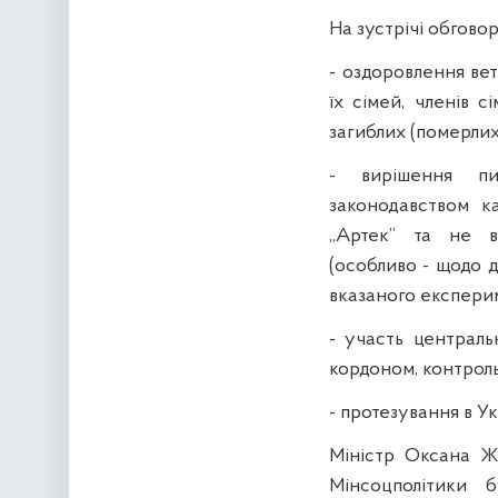
На зустрічі обгово
- оздоровлення вет
їх сімей, членів с
загиблих (померлих)
- вирішення пи
законодавством к
„Артек” та не в
(особливо - щодо д
вказаного експерим
- участь централь
кордоном, контроль
- протезування в У
Міністр Оксана Ж
Мінсоцполітики 