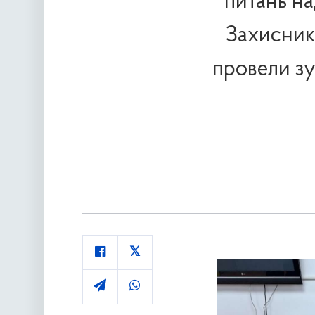
питань на
Захисника
провели зу