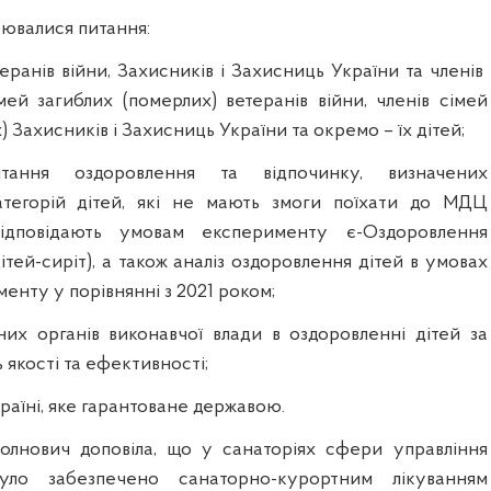
рювалися питання:
еранів війни, Захисників і Захисниць України та членів
імей загиблих (померлих) ветеранів війни, членів сімей
 Захисників і Захисниць України та окремо – їх дітей;
тання оздоровлення та відпочинку, визначених
атегорій дітей, які не мають змоги поїхати до МДЦ
ідповідають умовам експерименту є-Оздоровлення
ітей-сиріт), а також аналіз оздоровлення дітей в умовах
енту у порівнянні з 2021 роком;
них органів виконавчої влади в оздоровленні дітей за
 якості та ефективності;
країні, яке гарантоване державою.
олнович доповіла, що у санаторіях сфери управління
було забезпечено санаторно-курортним лікуванням