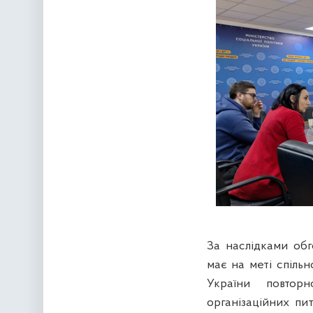
За наслідками обг
має на меті спіль
України повтор
організаційних пи