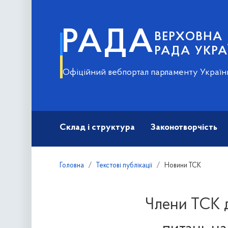
РАДА
ВЕРХОВНА
РАДА УКРА
Офіційний вебпортал парламенту Україн
Склад і структура
Законотворчість
Головна
Текстові публікації
Новини ТСК
Члени ТСК д