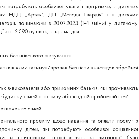
які потребують особливої уваги і підтримки, в дитячих
ах МДЦ ,,Артек”, ДЦ ,,Молода Гвардія” і в дитячих
егорії, починаючи з 20.07.2023 (1-4 зміни) у дитячому
дбано 2 590 путівок, зокрема для:
них батьківського піклування;
 батьків яких загинув/пропав безвісти внаслідок збройної
тьків-вихователів або прийомних батьків, які проживають
будинку сімейного типу або в одній прийомній сім’ї;
безпечених сімей.
ентального проекту щодо надання та оплати послуг з
дпочинку дітей, які потребують особливої соціальної
ки за принципом ,,гроші ходять за дитиною” було