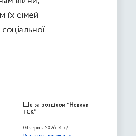
нам війни,
м їх сімей
 соціальної
Ще за розділом
“Новини
ТСК”
04 червня 2026 14:59
15 млн грн щомісяця до