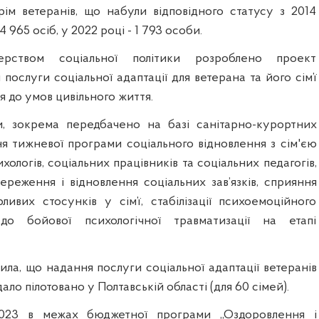
крім ветеранів, що набули відповідного статусу з 2014
 4 965 осіб, у 2022 році - 1 793 особи.
терством соціальної політики розроблено проект
послуги соціальної адаптації для ветерана та його сім’ї
я до умов цивільного життя.
, зокрема передбачено на базі санітарно-курортних
ня тижневої програми соціального відновлення з сім'єю
хологів, соціальних працівників та соціальних педагогів,
ереження і відновлення соціальних зав’язків, сприяння
ивих стосунків у сім’ї, стабілізації психоемоційного
 до бойової психологічної травматизації на етапі
ила, що надання послуги соціальної адаптації ветеранів
вдало пілотовано у Полтавській області (для 60 сімей).
2023 в межах бюджетної програми ,,Оздоровлення і